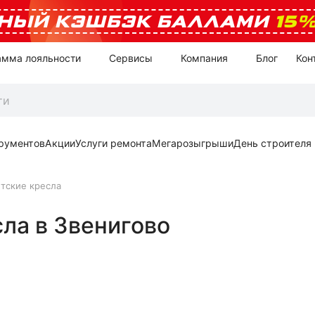
НЫЙ КЭШБЭК БАЛЛАМИ
15
амма лояльности
Сервисы
Компания
Блог
Кон
рументов
Акции
Услуги ремонта
Мегарозыгрыши
День строителя
тские кресла
ла в Звенигово