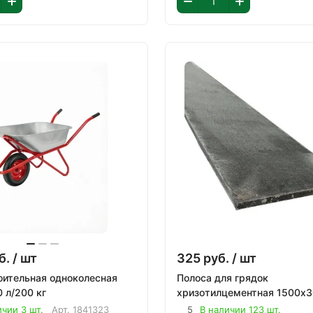
б.
/ шт
325
руб.
/ шт
оительная одноколесная
Полоса для грядок
0 л/200 кг
хризотилцементная 1500х
ичии 3 шт.
Арт.
1841323
5
В наличии 123 шт.