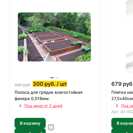
300
руб.
/ шт
679
руб
645
руб.
Полоса для грядок влагостойкая
Плитка на
фанера 0,018мм
27,5х40см
4
Под заказ от 2 дней
5
Под з
Арт.
00-00
В корзину
В корзи