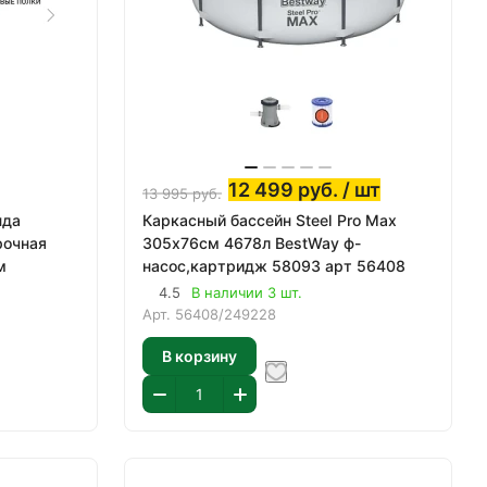
12 499
руб.
/ шт
13 995
руб.
нда
Каркасный бассейн Steel Pro Max
рочная
305х76см 4678л BestWay ф-
м
насос,картридж 58093 арт 56408
4.5
В наличии 3 шт.
Арт.
56408/249228
В корзину