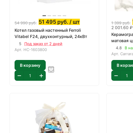
51 495
руб.
/ шт
54 990
руб.
1 399
руб.
2 001.60 ₽
Котел газовый настенный Ferroli
Керамогра
Vitabel F24, двухконтурный, 24кВт
матовая ц
5
Под заказ от 2 дней
4.8
В на
Арт.
НС-1603800
Арт.
Carrar
В корзину
В корзи