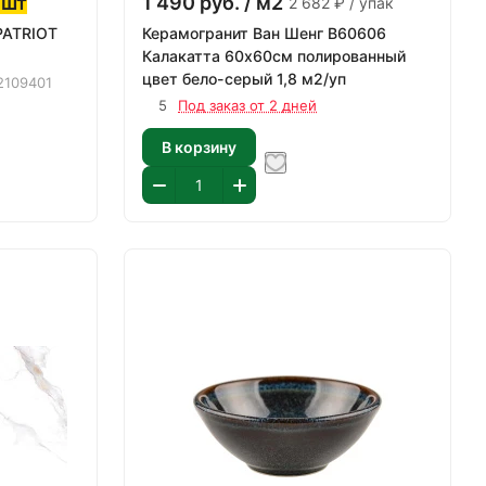
 шт
1 490
руб.
/ м2
2 682 ₽ / упак
PATRIOT
Керамогранит Ван Шенг В60606
Калакатта 60х60см полированный
цвет бело-серый 1,8 м2/уп
2109401
5
Под заказ от 2 дней
В корзину