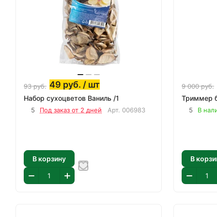
49
руб.
/ шт
93
руб.
9 000
руб.
Набор сухоцветов Ваниль /1
Триммер б
5
Под заказ от 2 дней
Арт.
006983
5
В нал
В корзину
В корзи