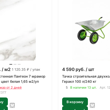
.
/ м2
4 590
руб.
/ шт
1 120.35 ₽ / упак
стенная Пантеон 7 мрамор
Тачка строительная двухко
 цвет белая 1,65 м2/уп
Геракл 100 л/240 кг
аказ от 2 дней
5
В наличии 13 шт.
Арт.
1
2377
ну
В корзину