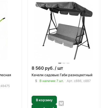
8 560
руб.
/ шт
лесная
Качели садовые Габи разноцветный
5
В наличии 7 шт.
Арт.
с886, с887
249475
В корзину