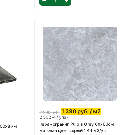
1 390
руб.
/ м2
2 290
руб.
2 502 ₽ / упак
Керамогранит Pulpis Grey 60х60см
300х8мм
матовая цвет серый 1,44 м2/уп