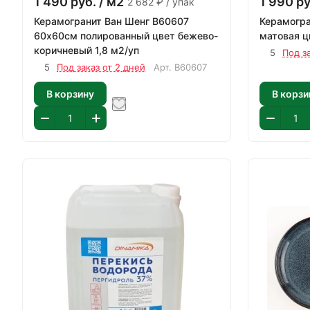
1 490
руб.
/ м2
1 990
ру
2 682 ₽ / упак
Керамогранит Ван Шенг В60607
Керамогра
60х60см полированный цвет бежево-
матовая ц
коричневый 1,8 м2/уп
5
Под з
5
Под заказ от 2 дней
Арт.
В60607
В корзину
В корзи