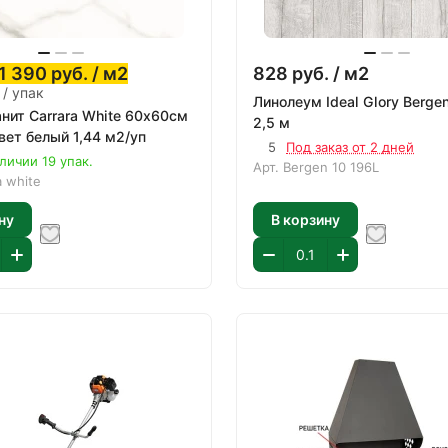
1 390
руб.
/ м2
828
руб.
/ м2
 / упак
Линолеум Ideal Glory Berge
нит Carrara White 60х60см
2,5 м
вет белый 1,44 м2/уп
5
Под заказ от 2 дней
личии 19 упак.
Арт.
Bergen 10 196L
a white
ну
В корзину