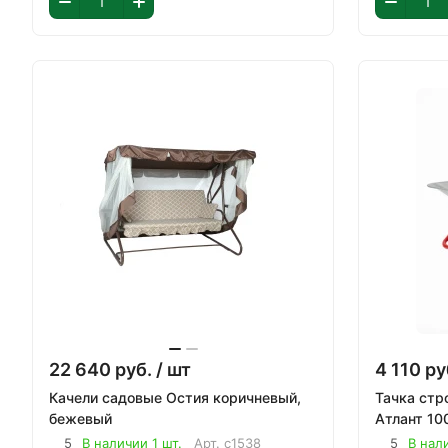
22 640
руб.
/ шт
4 110
ру
Качели садовые Остия коричневый,
Тачка стр
бежевый
Атлант 10
5
В наличии 1 шт.
Арт.
с1538
5
В нал