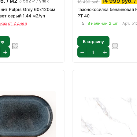
б.
/ м2
14 999
руб.
/
3 582 ₽ / упак
16 490
руб.
нит Pulpis Grey 60х120см
Газонокосилка бензиновая 
вет серый 1,44 м2/уп
PT 40
аказ от 2 дней
5
В наличии 2 шт.
Арт.
51
ну
В корзину