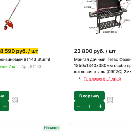
8 590
руб.
/ шт
23 800
руб.
/ шт
ензиновый BT143 Sturm!
Мангал дачный Пегас Фазе
1850х1340х380мм особо п
ичии 7 шт.
Арт.
BT143
котловая сталь (09Г2С) 2м
5
Под заказ от 2 дней
ну
В корзину
Новинка