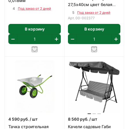
0,018мм
27,5х40см цвет белая
4
Под заказ от 2 дней
1,65 м2/уп
5
Под заказ от 2 дней
Арт.
00-002377
В корзину
В корзину
4 590
руб.
/ шт
8 560
руб.
/ шт
Тачка строительная
Качели садовые Габи