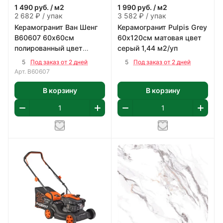
1 490
руб.
/ м2
1 990
руб.
/ м2
2 682 ₽ / упак
3 582 ₽ / упак
Керамогранит Ван Шенг
Керамогранит Pulpis Grey
В60607 60х60см
60х120см матовая цвет
полированный цвет
серый 1,44 м2/уп
бежево-коричневый 1,8
5
5
Под заказ от 2 дней
Под заказ от 2 дней
м2/уп
Арт.
В60607
В корзину
В корзину