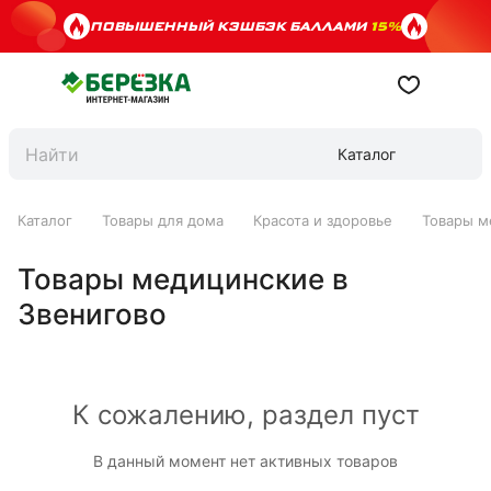
ПОВЫШЕННЫЙ КЭШБЭК БАЛЛАМИ
15%
Каталог
Каталог
Товары для дома
Красота и здоровье
Товары м
Товары медицинские в
Звенигово
К сожалению, раздел пуст
В данный момент нет активных товаров