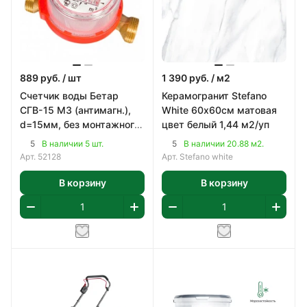
889
руб.
/ шт
1 390
руб.
/ м2
Счетчик воды Бетар
Керамогранит Stefano
СГВ-15 МЗ (антимагн.),
White 60х60см матовая
d=15мм, без монтажного
цвет белый 1,44 м2/уп
комплекта
5
5
В наличии 5 шт.
В наличии 20.88 м2.
Арт.
52128
Арт.
Stefano white
В корзину
В корзину