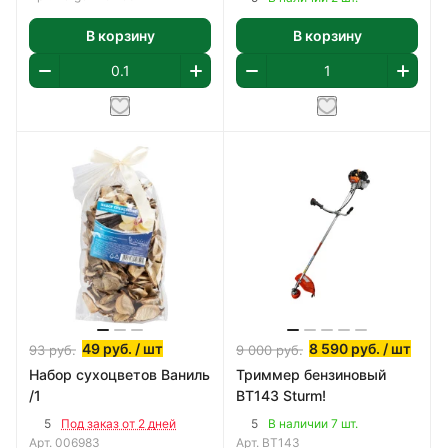
В корзину
В корзину
49
руб.
/ шт
8 590
руб.
/ шт
93
руб.
9 000
руб.
Набор сухоцветов Ваниль
Триммер бензиновый
/1
BT143 Sturm!
5
5
Под заказ от 2 дней
В наличии 7 шт.
Арт.
006983
Арт.
BT143