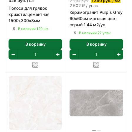
325
руб.
/ шт
1 390
руб.
/ м2
2 290
руб.
2 502 ₽ / упак
Полоса для грядок
Керамогранит Pulpis Grey
хризотилцементная
60х60см матовая цвет
1500х300х8мм
серый 1,44 м2/уп
5
В наличии 120 шт.
5
В наличии 27 упак.
В корзину
В корзину