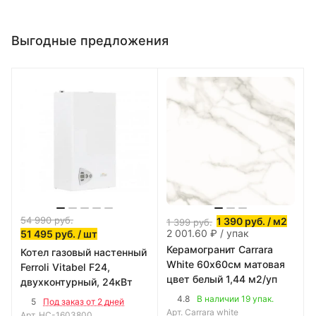
Выгодные предложения
54 990
руб.
1 390
руб.
/ м2
1 399
руб.
2 001.60 ₽ / упак
51 495
руб.
/ шт
Керамогранит Carrara
Котел газовый настенный
White 60х60см матовая
Ferroli Vitabel F24,
цвет белый 1,44 м2/уп
двухконтурный, 24кВт
4.8
В наличии 19 упак.
5
Под заказ от 2 дней
Арт.
Carrara white
Арт.
НС-1603800