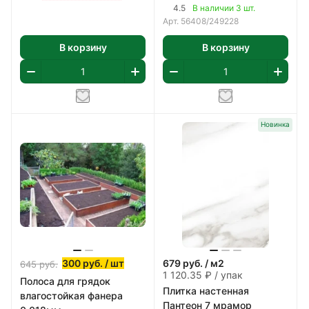
насос,картридж 58093
(09Г2С) 2мм
4.5
В наличии 3 шт.
арт 56408
Арт.
56408/249228
В корзину
В корзину
Новинка
300
руб.
/ шт
679
руб.
/ м2
645
руб.
1 120.35 ₽ / упак
Полоса для грядок
Плитка настенная
влагостойкая фанера
Пантеон 7 мрамор