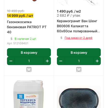
16 490
руб.
1 490
руб.
/ м2
2 682 ₽ / упак
14 999
руб.
/ шт
Керамогранит Ван Шенг
Газонокосилка
В60606 Калакатта
бензиновая PATRIOT PT
60х60см полированный
40
цвет бело-серый 1,8 м2/
5
Под заказ от 2 дней
5
В наличии 2 шт.
уп
Арт.
512109401
В корзину
В корзину