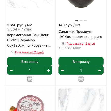
1 650
руб.
/ м2
140
руб.
/ шт
3 564 ₽ / упак
Салатник Премиум
Керамогранит Ван Шенг
d=14см керамика индиго
L12629 Мрамор
5
Под заказ от 2 дней
60х120см полированный
Арт.
15СЛ14001
цвет белый с коричнево-
5
Под заказ от 2 дней
серым 2,16 м2/уп
В корзину
В корзину