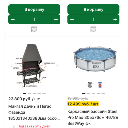
В корзину
В корзину
13 995
руб.
23 800
руб.
/ шт
12 499
руб.
/ шт
Мангал дачный Пегас
Каркасный бассейн Steel
Фазенда
Pro Max 305х76см 4678л
1850х1340х380мм особо
BestWay ф-
прочная котловая сталь
5
Под заказ от 2 дней