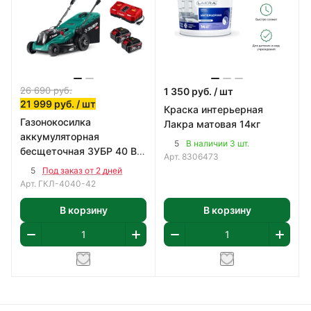
26 690
руб.
1 350
руб.
/ шт
21 999
руб.
/ шт
Краска интерьерная
Газонокосилка
Лакра матовая 14кг
аккумуляторная
5
В наличии 3 шт.
бесщеточная ЗУБР 40 В
Арт.
8306473
(2x20В), 400 мм
5
Под заказ от 2 дней
Арт.
ГКЛ-4040-42
В корзину
В корзину