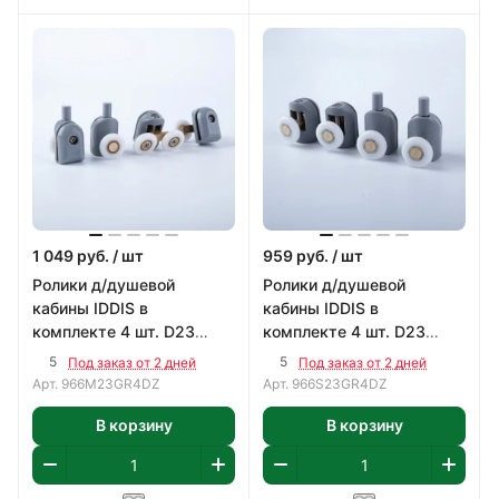
1 049
руб.
/ шт
959
руб.
/ шт
Ролики д/душевой
Ролики д/душевой
кабины IDDIS в
кабины IDDIS в
комплекте 4 шт. D23
комплекте 4 шт. D23
966M23GR4DZ
966S23GR4DZ
5
5
Под заказ от 2 дней
Под заказ от 2 дней
Арт.
966M23GR4DZ
Арт.
966S23GR4DZ
В корзину
В корзину