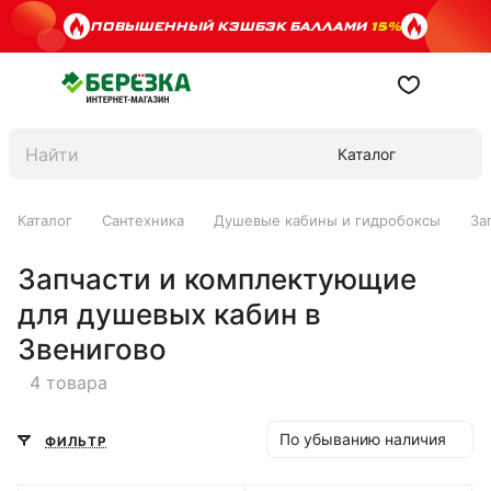
ПОВЫШЕННЫЙ КЭШБЭК БАЛЛАМИ
15%
Каталог
Каталог
Сантехника
Душевые кабины и гидробоксы
За
Запчасти и комплектующие
для душевых кабин в
Звенигово
4 товара
По убыванию наличия
ФИЛЬТР