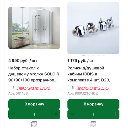
4 990
руб.
/ шт
1 179
руб.
/ шт
Набор стекол к
Ролики д/душевой
душевому уголку SOLO R
кабины IDDIS в
90*90*190 прозрачное
комплекте 4 шт. D23,
стекло, 5мм, профиль
хром 966M23C4DZ
5
5
Под заказ от 2 дней
Под заказ от 2 дней
хром
Арт.
061108
Арт.
966M23C4DZ
В корзину
В корзину