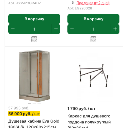
профиль хром, стекло
5
Под заказ от 2 дней
Арт.
966M23GR4DZ
прозрачное 5мм.
Арт.
EG220028
В корзину
В корзину
57 993
руб.
1 790
руб.
/ шт
56 900
руб.
/ шт
Каркас для душевого
Душевая кабина Eva Gold
поддона полукруглый
1806L/R, 120х80х215см,
(80х80см)