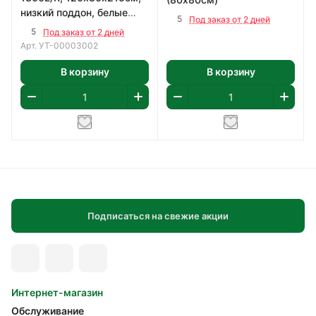
низкий поддон, белые
5
Под заказ от 2 дней
стенки, прозр. стекла
5
Под заказ от 2 дней
Арт.
УТ-00003002
В корзину
В корзину
Подписаться на свежие акции
Интернет-магазин
Обслуживание