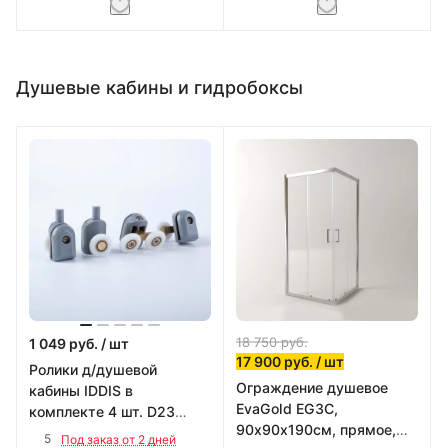
Душевые кабины и гидробоксы
18 750
руб.
1 049
руб.
/ шт
17 900
руб.
/ шт
Ролики д/душевой
Ограждение душевое
кабины IDDIS в
EvaGold EG3C,
комплекте 4 шт. D23
90х90х190см, прямое,
966M23GR4DZ
5
Под заказ от 2 дней