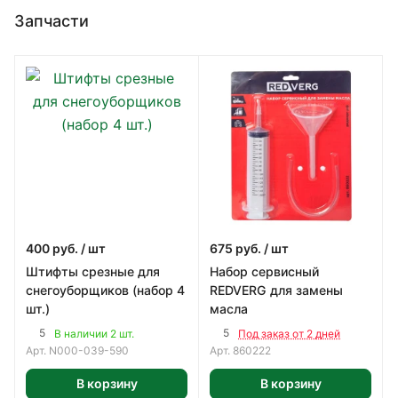
Запчасти
400
руб.
/ шт
675
руб.
/ шт
Штифты срезные для
Набор сервисный
снегоуборщиков (набор 4
REDVERG для замены
шт.)
масла
5
5
В наличии 2 шт.
Под заказ от 2 дней
Арт.
N000-039-590
Арт.
860222
В корзину
В корзину