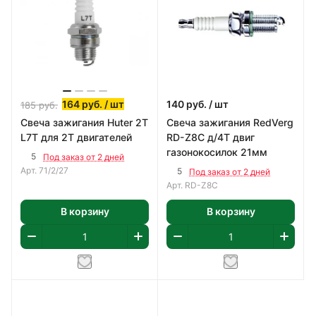
164
руб.
/ шт
140
руб.
/ шт
185
руб.
Свеча зажигания Huter 2T
Свеча зажигания RedVerg
L7T для 2Т двигателей
RD-Z8C д/4Т двиг
газонокосилок 21мм
5
Под заказ от 2 дней
Арт.
71/2/27
5
Под заказ от 2 дней
Арт.
RD-Z8C
В корзину
В корзину