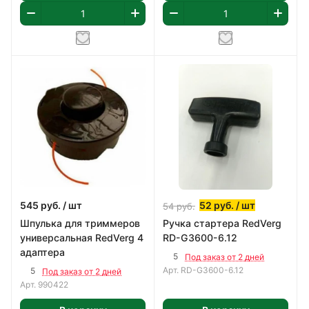
545
руб.
/ шт
52
руб.
/ шт
54
руб.
Шпулька для триммеров
Ручка стартера RedVerg
универсальная RedVerg 4
RD-G3600-6.12
адаптера
5
Под заказ от 2 дней
Арт.
RD-G3600-6.12
5
Под заказ от 2 дней
Арт.
990422