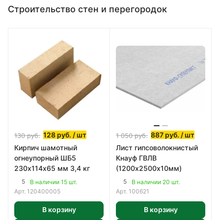
Строительство стен и перегородок
128
руб.
/ шт
887
руб.
/ шт
130
руб.
1 050
руб.
Кирпич шамотный
Лист гипсоволокнистый
огнеупорный ШБ5
Кнауф ГВЛВ
230х114х65 мм 3,4 кг
(1200х2500х10мм)
5
5
В наличии 15 шт.
В наличии 20 шт.
Арт.
120400005
Арт.
100621
В корзину
В корзину