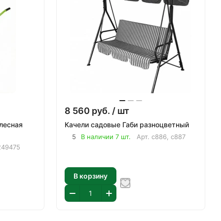
8 560
руб.
/ шт
лесная
Качели садовые Габи разноцветный
5
В наличии 7 шт.
Арт.
с886, с887
249475
В корзину