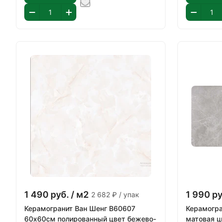
1 490
руб.
/ м2
1 990
ру
2 682 ₽ / упак
Керамогранит Ван Шенг В60607
Керамогра
60х60см полированный цвет бежево-
матовая ц