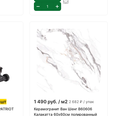
 шт
1 490
руб.
/ м2
2 682 ₽ / упак
PATRIOT
Керамогранит Ван Шенг В60606
Калакатта 60х60см полированный