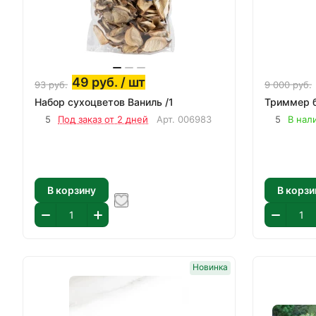
49
руб.
/ шт
93
руб.
9 000
руб.
Набор сухоцветов Ваниль /1
Триммер б
5
Под заказ от 2 дней
Арт.
006983
5
В нал
В корзину
В корзи
Новинка