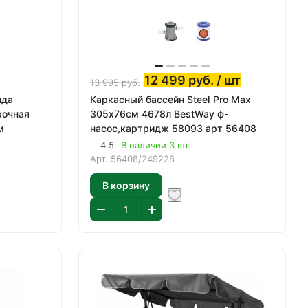
12 499
руб.
/ шт
13 995
руб.
нда
Каркасный бассейн Steel Pro Max
рочная
305х76см 4678л BestWay ф-
м
насос,картридж 58093 арт 56408
4.5
В наличии 3 шт.
Арт.
56408/249228
В корзину