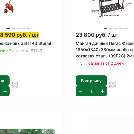
8 590
руб.
/ шт
23 800
руб.
/ шт
ензиновый BT143 Sturm!
Мангал дачный Пегас Фазе
1850х1340х380мм особо п
ичии 7 шт.
Арт.
BT143
котловая сталь (09Г2С) 2м
5
Под заказ от 2 дней
ну
В корзину