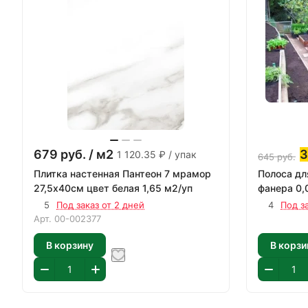
679
руб.
/ м2
1 120.35 ₽ / упак
645
руб.
Плитка настенная Пантеон 7 мрамор
Полоса дл
27,5х40см цвет белая 1,65 м2/уп
фанера 0
5
Под заказ от 2 дней
4
Под з
Арт.
00-002377
В корзину
В корзи