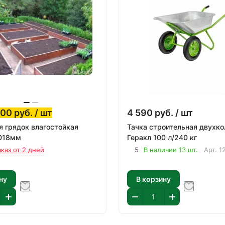
300
руб.
/ шт
4 590
руб.
/ шт
я грядок влагостойкая
Тачка строительная двухко
,018мм
Геракл 100 л/240 кг
аказ от 2 дней
5
В наличии 13 шт.
Арт.
1
ну
В корзину