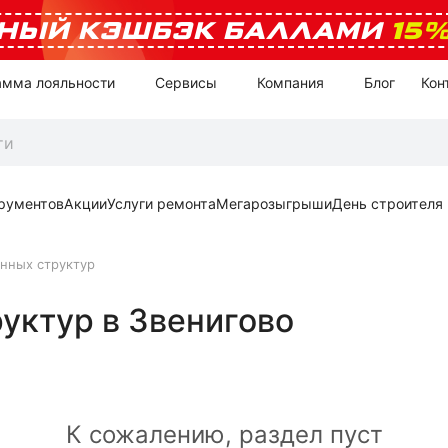
НЫЙ КЭШБЭК БАЛЛАМИ
15
амма лояльности
Сервисы
Компания
Блог
Кон
рументов
Акции
Услуги ремонта
Мегарозыгрыши
День строителя
нных структур
уктур в Звенигово
К сожалению, раздел пуст