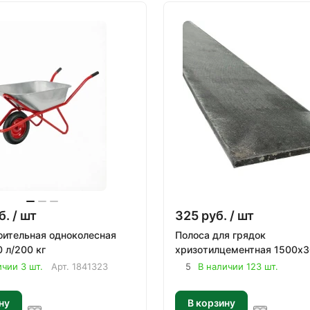
б.
/ шт
325
руб.
/ шт
оительная одноколесная
Полоса для грядок
0 л/200 кг
хризотилцементная 1500х
ичии 3 шт.
Арт.
1841323
5
В наличии 123 шт.
ну
В корзину