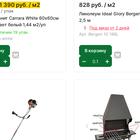
1 390
руб.
/ м2
828
руб.
/ м2
 / упак
Линолеум Ideal Glory Berge
нит Carrara White 60х60см
2,5 м
вет белый 1,44 м2/уп
5
Под заказ от 2 дней
личии 19 упак.
Арт.
Bergen 10 196L
a white
ну
В корзину