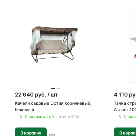
22 640
руб.
/ шт
4 110
ру
Качели садовые Остия коричневый,
Тачка стр
бежевый
Атлант 10
5
В наличии 1 шт.
Арт.
с1538
5
В нал
В корзину
В корзи