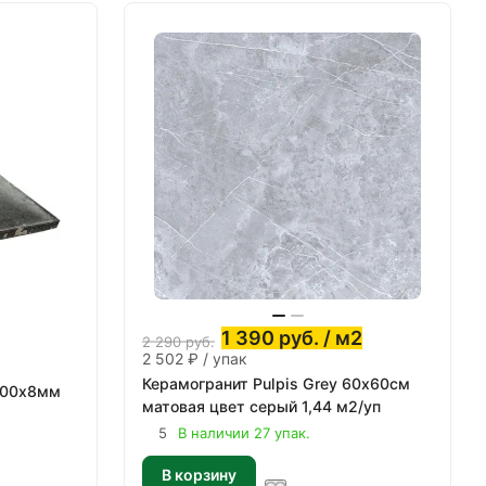
1 390
руб.
/ м2
2 290
руб.
2 502 ₽ / упак
Керамогранит Pulpis Grey 60х60см
300х8мм
матовая цвет серый 1,44 м2/уп
5
В наличии 27 упак.
В корзину