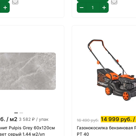
б.
/ м2
14 999
руб.
/
3 582 ₽ / упак
16 490
руб.
нит Pulpis Grey 60х120см
Газонокосилка бензиновая 
вет серый 1,44 м2/уп
PT 40