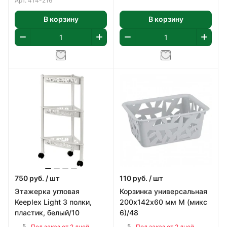
Арт.
414-216
В корзину
В корзину
750
руб.
/ шт
110
руб.
/ шт
Этажерка угловая
Корзинка универсальная
Keeplex Light 3 полки,
200х142х60 мм M (микс
пластик, белый/10
6)/48
5
5
Под заказ от 2 дней
Под заказ от 2 дней