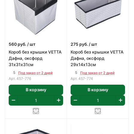
560
руб.
/ шт
275
руб.
/ шт
Короб без крышки VETTA
Короб без крышки VETTA
Дафна, оксфорд
Дафна, оксфорд
31х31х31см
29х14х13см
5
5
Под заказ от 2 дней
Под заказ от 2 дней
Арт.
457-776
Арт.
457-774
В корзину
В корзину