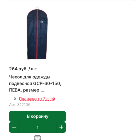
264
руб.
/ шт
Чехол для одежды
подвесной GCP-60*150,
ПЕВА, размер:
60*150см/20
5
Под заказ от 2 дней
Арт.
312106
В корзину