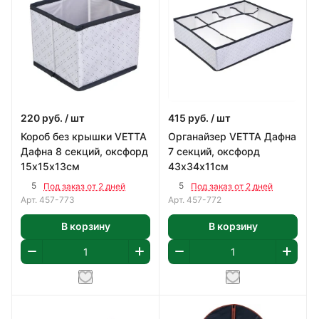
220
руб.
/ шт
415
руб.
/ шт
Короб без крышки VETTA
Органайзер VETTA Дафна
Дафна 8 секций, оксфорд
7 секций, оксфорд
15х15х13см
43х34х11см
5
5
Под заказ от 2 дней
Под заказ от 2 дней
Арт.
457-773
Арт.
457-772
В корзину
В корзину