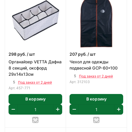
298
руб.
/ шт
207
руб.
/ шт
Органайзер VETTA Дафна
Чехол для одежды
8 секций, оксфорд
подвесной GCP-60*100
29х14х13см
5
Под заказ от 2 дней
Арт.
312103
5
Под заказ от 2 дней
Арт.
457-771
В корзину
В корзину