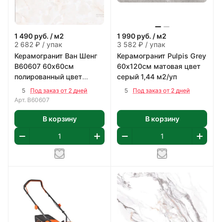
1 490
руб.
/ м2
1 990
руб.
/ м2
2 682 ₽ / упак
3 582 ₽ / упак
Керамогранит Ван Шенг
Керамогранит Pulpis Grey
В60607 60х60см
60х120см матовая цвет
полированный цвет
серый 1,44 м2/уп
бежево-коричневый 1,8
5
5
Под заказ от 2 дней
Под заказ от 2 дней
м2/уп
Арт.
В60607
В корзину
В корзину