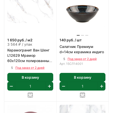
1 650
руб.
/ м2
140
руб.
/ шт
3 564 ₽ / упак
Салатник Премиум
Керамогранит Ван Шенг
d=14см керамика индиго
L12629 Мрамор
5
Под заказ от 2 дней
60х120см полированный
Арт.
15СЛ14001
цвет белый с коричнево-
5
Под заказ от 2 дней
серым 2,16 м2/уп
В корзину
В корзину