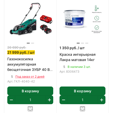
26 690
руб.
1 350
руб.
/ шт
21 999
руб.
/ шт
Краска интерьерная
Газонокосилка
Лакра матовая 14кг
аккумуляторная
5
В наличии 3 шт.
бесщеточная ЗУБР 40 В
Арт.
8306473
(2x20В), 400 мм
5
Под заказ от 2 дней
Арт.
ГКЛ-4040-42
В корзину
В корзину