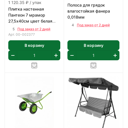
1 120.35 ₽ / упак
Полоса для грядок
Плитка настенная
влагостойкая фанера
Пантеон 7 мрамор
0,018мм
27,5х40см цвет белая
4
Под заказ от 2 дней
1,65 м2/уп
5
Под заказ от 2 дней
Арт.
00-002377
В корзину
В корзину