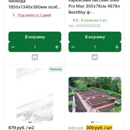
Фазенда
Pro Max 305х76см 4678л
1850х1340х380мм особо
BestWay ф-
прочная котловая сталь
5
Под заказ от 2 дней
насос,картридж 58093
(09Г2С) 2мм
4.5
В наличии 3 шт.
арт 56408
Арт.
56408/249228
В корзину
В корзину
Новинка
679
руб.
/ м2
300
руб.
/ шт
645
руб.