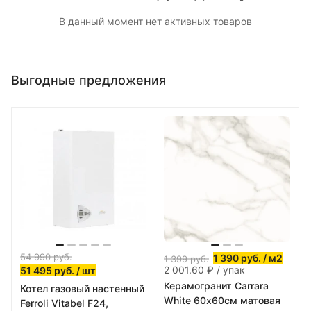
В данный момент нет активных товаров
Выгодные предложения
54 990
руб.
1 390
руб.
/ м2
1 399
руб.
2 001.60 ₽ / упак
51 495
руб.
/ шт
Керамогранит Carrara
Котел газовый настенный
White 60х60см матовая
Ferroli Vitabel F24,