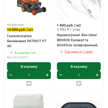
16 490
руб.
1 490
руб.
/ м2
2 682 ₽ / упак
14 999
руб.
/ шт
Керамогранит Ван Шенг
Газонокосилка
В60606 Калакатта
бензиновая PATRIOT PT
60х60см полированный
40
цвет бело-серый 1,8 м2/
5
Под заказ от 2 дней
5
В наличии 2 шт.
уп
Арт.
512109401
В корзину
В корзину