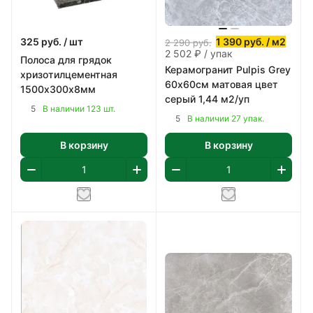
325
руб.
/ шт
1 390
руб.
/ м2
2 290
руб.
2 502 ₽ / упак
Полоса для грядок
Керамогранит Pulpis Grey
хризотилцементная
60х60см матовая цвет
1500х300х8мм
серый 1,44 м2/уп
5
В наличии 123 шт.
5
В наличии 27 упак.
В корзину
В корзину