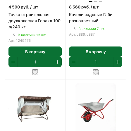
4 590
руб.
/ шт
8 560
руб.
/ шт
Тачка строительная
Качели садовые Габи
двухколесная Геракл 100
разноцветный
л/240 кг
5
В наличии 7 шт.
Арт.
с886, с887
5
В наличии 13 шт.
Арт.
1249475
В корзину
В корзину