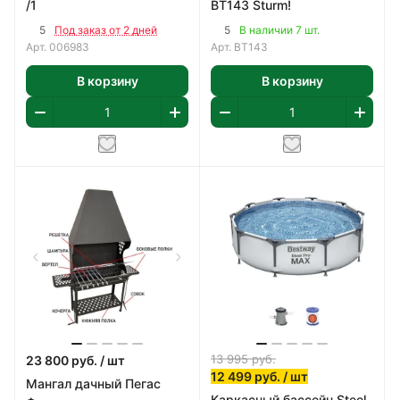
/1
BT143 Sturm!
5
5
Под заказ от 2 дней
В наличии 7 шт.
Арт.
006983
Арт.
BT143
В корзину
В корзину
13 995
руб.
23 800
руб.
/ шт
12 499
руб.
/ шт
Мангал дачный Пегас
Каркасный бассейн Steel