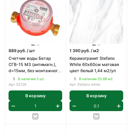
889
руб.
/ шт
1 390
руб.
/ м2
Счетчик воды Бетар
Керамогранит Stefano
СГВ-15 МЗ (антимагн.),
White 60х60см матовая
d=15мм, без монтажного
цвет белый 1,44 м2/уп
комплекта
5
5
В наличии 5 шт.
В наличии 20.88 м2.
Арт.
52128
Арт.
Stefano white
В корзину
В корзину