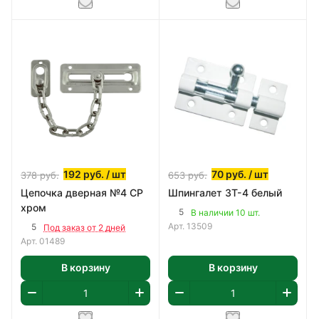
192
руб.
/ шт
70
руб.
/ шт
378
руб.
653
руб.
Цепочка дверная №4 CP
Шпингалет ЗТ-4 белый
хром
5
В наличии 10 шт.
Арт.
13509
5
Под заказ от 2 дней
Арт.
01489
В корзину
В корзину