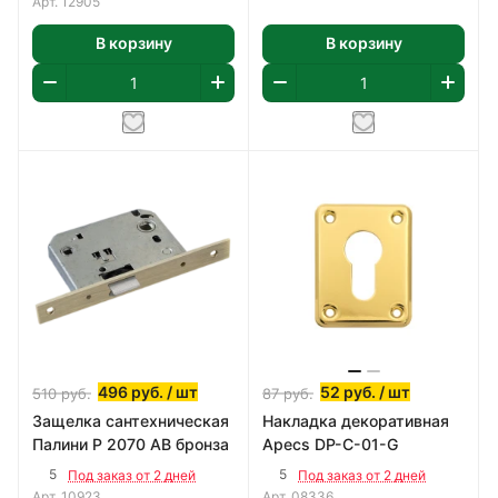
Арт.
12905
В корзину
В корзину
496
руб.
/ шт
52
руб.
/ шт
510
руб.
87
руб.
Защелка сантехническая
Накладка декоративная
Палини P 2070 AB бронза
Apecs DP-С-01-G
5
5
Под заказ от 2 дней
Под заказ от 2 дней
Арт.
10923
Арт.
08336