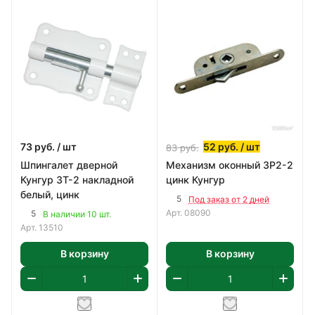
73
руб.
/ шт
52
руб.
/ шт
83
руб.
Шпингалет дверной
Механизм оконный ЗР2-2
Кунгур 3Т-2 накладной
цинк Кунгур
белый, цинк
5
Под заказ от 2 дней
Арт.
08090
5
В наличии 10 шт.
Арт.
13510
В корзину
В корзину