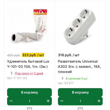
322
руб.
/ шт
316
руб.
/ шт
405
руб.
Удлинитель бытовой Lux
Разветвитель Universal
Y-101-03 10А, 1гн. (3м.)
А303 3гн. с заземл., 16А,
плоский
5
Под заказ от 2 дней
Арт.
Y-101-03
5
В наличии 5 шт.
Арт.
93 917
В корзину
В корзину