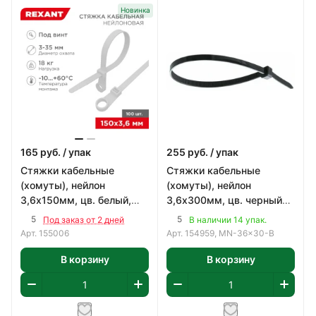
Новинка
165
руб.
/ упак
255
руб.
/ упак
Стяжки кабельные
Стяжки кабельные
(хомуты), нейлон
(хомуты), нейлон
3,6х150мм, цв. белый,
3,6х300мм, цв. черный
под винт (100шт)
(100шт)
5
5
Под заказ от 2 дней
В наличии 14 упак.
Арт.
155006
Арт.
154959, MN-36x30-B
В корзину
В корзину