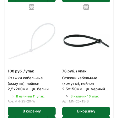
100
руб.
/ упак
78
руб.
/ упак
Стяжки кабельные
Стяжки кабельные
(хомуты), нейлон
(хомуты), нейлон
2,5х200мм, цв. белый
2,5х150мм, цв. черный
(100шт)
(100шт)
5
5
В наличии 11 упак.
В наличии 16 упак.
Арт.
MN-25x20-W
Арт.
MN-25x15-B
В корзину
В корзину