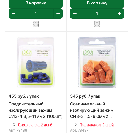
В корзину
В корзину
455
руб.
/ упак
345
руб.
/ упак
Соединительный
Соединительный
изолирующий зажим
изолирующий зажим
СИЗ-4 3,5-11мм2 (100шт)
СИЗ-3 1,5-6,0мм2
(100шт)
5
5
Под заказ от 2 дней
Под заказ от 2 дней
Арт.
79498
Арт.
79497