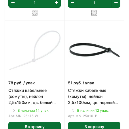
78
руб.
/ упак
51
руб.
/ упак
Стяжки кабельные
Стяжки кабельные
(хомуты), нейлон
(хомуты), нейлон
2,5х150мм, цв. белый
2,5х100мм, цв. черный
(100шт)
(100шт)
5
5
В наличии 14 упак.
В наличии 12 упак.
Арт.
MN-25x15-W
Арт.
MN-25x10-B
В корзину
В корзину