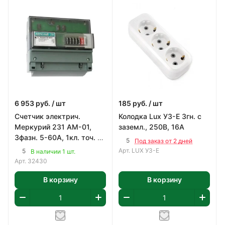
6 953
руб.
/ шт
185
руб.
/ шт
Счетчик электрич.
Колодка Lux У3-Е 3гн. с
Меркурий 231 АМ-01,
заземл., 250В, 16А
3фазн. 5-60А, 1кл. точ. 1
5
Под заказ от 2 дней
тариф., мех. креп.
Арт.
LUX У3-Е
5
В наличии 1 шт.
Арт.
32430
В корзину
В корзину