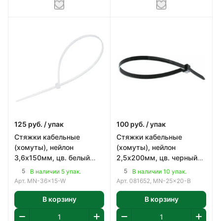
125
руб.
/ упак
100
руб.
/ упак
Стяжки кабельные
Стяжки кабельные
(хомуты), нейлон
(хомуты), нейлон
3,6х150мм, цв. белый
2,5х200мм, цв. черный
(100шт)
(100шт)
5
5
В наличии 5 упак.
В наличии 10 упак.
Арт.
MN-36x15-W
Арт.
081652, MN-25x20-B
В корзину
В корзину