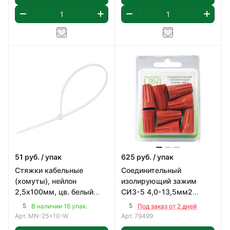
51
руб.
/ упак
625
руб.
/ упак
Стяжки кабельные
Соединительный
(хомуты), нейлон
изолирующий зажим
2,5х100мм, цв. белый
СИЗ-5 4,0-13,5мм2
(100шт)
(100шт)
5
5
В наличии 16 упак.
Под заказ от 2 дней
Арт.
MN-25x10-W
Арт.
79499