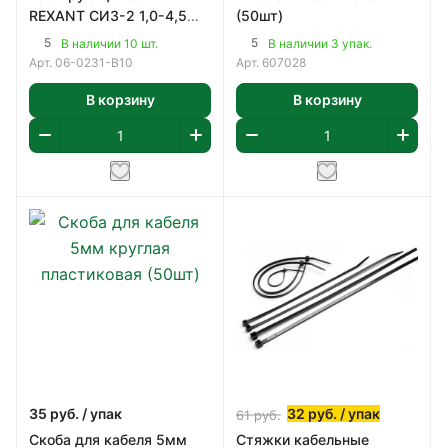
REXANT СИЗ-2 1,0-4,5
(50шт)
мм² синий 10 шт.
5
5
В наличии 10 шт.
В наличии 3 упак.
Арт.
06-0231-B10
Арт.
607028
В корзину
В корзину
35
руб.
/ упак
32
руб.
/ упак
61
руб.
Скоба для кабеля 5мм
Стяжки кабельные