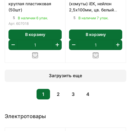
круглая пластиковая
(хомуты) iEK, нейлон
(50шт)
2,5х100мм, цв. белый
(50шт)
5
5
В наличии 6 упак.
В наличии 7 упак.
Арт.
607018
В корзину
В корзину
Загрузить еще
1
2
3
4
Электротовары