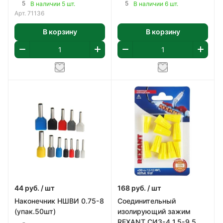
(50шт)
4.0-12 (упак.50шт)
5
5
В наличии 5 шт.
В наличии 6 шт.
Арт.
71136
В корзину
В корзину
44
руб.
/ шт
168
руб.
/ шт
Наконечник НШВИ 0.75-8
Соединительный
(упак.50шт)
изолирующий зажим
REXANT СИЗ-4 1,5-9,5