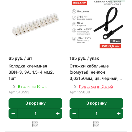
65
руб.
/ шт
165
руб.
/ упак
Колодка клеммная
Стяжки кабельные
ЗВИ-3, 3А, 1.5-4 мм2,
(хомуты), нейлон
1шт
3,6х150мм, цв. черный,
под винт (100шт)
5
5
В наличии 10 шт.
Под заказ от 2 дней
Арт.
543593
Арт.
155008
В корзину
В корзину