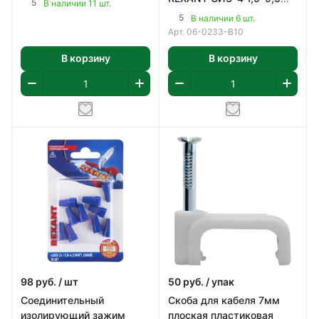
5
В наличии 11 шт.
мм² желтый 10 шт.
5
В наличии 6 шт.
Арт.
06-0233-B10
В корзину
В корзину
98
руб.
/ шт
50
руб.
/ упак
Соединительный
Скоба для кабеля 7мм
изолирующий зажим
плоская пластиковая