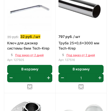
32
руб.
/ шт
797
руб.
/ шт
35
руб.
Ключ для джокер
Труба 25x0,6x3000 мм
системы 6мм Tech-Krep
Tech-Krep
5
5
Под заказ от 2 дней
Под заказ от 2 дней
Арт.
127505
Арт.
127516
В корзину
В корзину