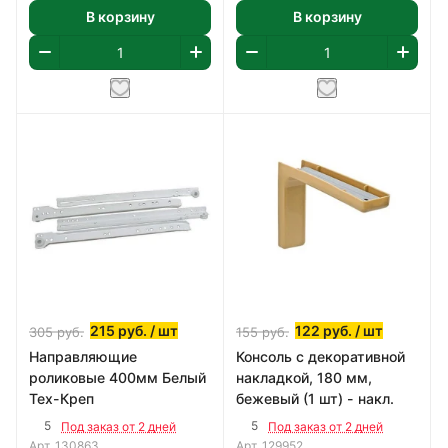
В корзину
В корзину
215
руб.
/ шт
122
руб.
/ шт
305
руб.
155
руб.
Направляющие
Консоль с декоративной
роликовые 400мм Белый
накладкой, 180 мм,
Тех-Креп
бежевый (1 шт) - накл.
5
5
Под заказ от 2 дней
Под заказ от 2 дней
Арт.
130863
Арт.
129952