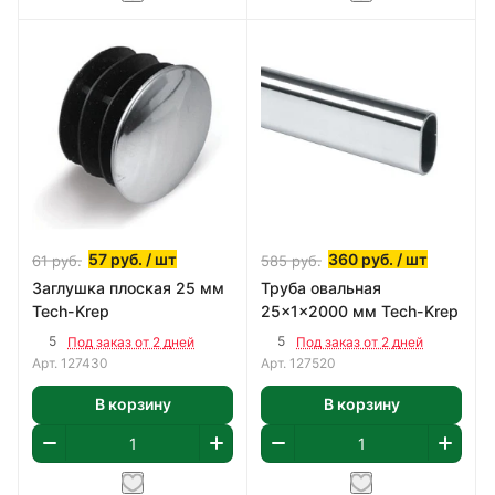
57
руб.
/ шт
360
руб.
/ шт
61
руб.
585
руб.
Заглушка плоская 25 мм
Труба овальная
Tech-Krep
25x1x2000 мм Tech-Krep
5
5
Под заказ от 2 дней
Под заказ от 2 дней
Арт.
127430
Арт.
127520
В корзину
В корзину