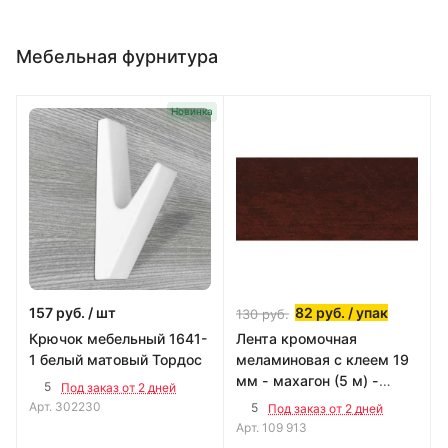
Мебельная фурнитура
Новинка
157
руб.
/ шт
82
руб.
/ упак
130
руб.
Крючок мебельный 1641-
Лента кромочная
1 белый матовый Тордос
меламиновая с клеем 19
мм - махагон (5 м) -
5
Под заказ от 2 дней
пакет Tech-Krep109913
Арт.
302230
5
Под заказ от 2 дней
Арт.
109 913