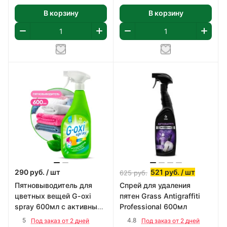
В корзину
В корзину
290
руб.
/ шт
521
руб.
/ шт
625
руб.
Пятновыводитель для
Спрей для удаления
цветных вещей G-oxi
пятен Grass Antigraffiti
spray 600мл с активным
Professional 600мл
кислородом
5
4.8
Под заказ от 2 дней
Под заказ от 2 дней