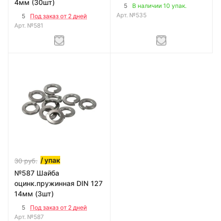
4мм (30шт)
5
В наличии 10 упак.
Арт.
№535
5
Под заказ от 2 дней
Арт.
№581
/ упак
30
руб.
№587 Шайба
оцинк.пружинная DIN 127
14мм (3шт)
5
Под заказ от 2 дней
Арт.
№587