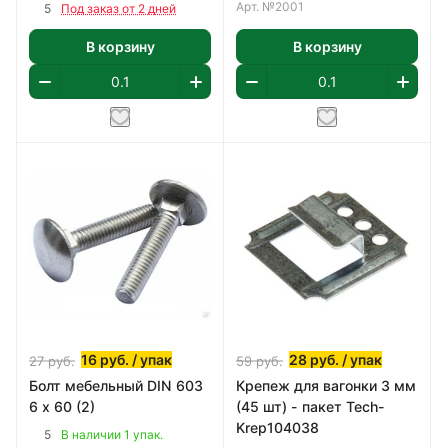
3мм
Арт.
№2001
5
Под заказ от 2 дней
В корзину
В корзину
16
руб.
/ упак
28
руб.
/ упак
27
руб.
59
руб.
Болт мебельный DIN 603
Крепеж для вагонки 3 мм
6 х 60 (2)
(45 шт) - пакет Tech-
Krep104038
5
В наличии 1 упак.