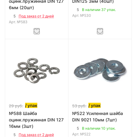
оцинк.пружинная DIN 127
DIN125 3мм (40шт)
6мм (20шт)
5
В наличии 37 упак.
Арт.
№530
5
Под заказ от 2 дней
Арт.
№583
/ упак
/ упак
29
руб.
53
руб.
№588 Шайба
№522 Усиленная шайба
оцинк.пружинная DIN 127
DIN 9021 10мм (7шт)
16мм (3шт)
5
В наличии 10 упак.
Арт.
№522
5
Под заказ от 2 дней