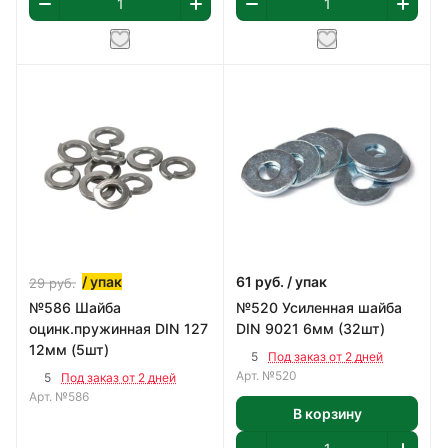
/ упак
61
руб.
/ упак
29
руб.
№586 Шайба
№520 Усиленная шайба
оцинк.пружинная DIN 127
DIN 9021 6мм (32шт)
12мм (5шт)
5
Под заказ от 2 дней
Арт.
№520
5
Под заказ от 2 дней
Арт.
№586
В корзину