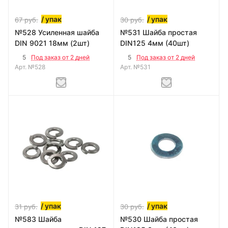
/ упак
/ упак
67
руб.
30
руб.
№528 Усиленная шайба
№531 Шайба простая
DIN 9021 18мм (2шт)
DIN125 4мм (40шт)
5
5
Под заказ от 2 дней
Под заказ от 2 дней
Арт.
№528
Арт.
№531
/ упак
/ упак
31
руб.
30
руб.
№583 Шайба
№530 Шайба простая