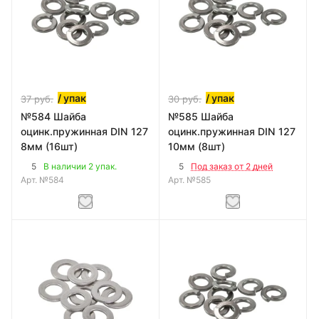
/ упак
/ упак
37
руб.
30
руб.
№584 Шайба
№585 Шайба
оцинк.пружинная DIN 127
оцинк.пружинная DIN 127
8мм (16шт)
10мм (8шт)
5
5
В наличии 2 упак.
Под заказ от 2 дней
Арт.
№584
Арт.
№585