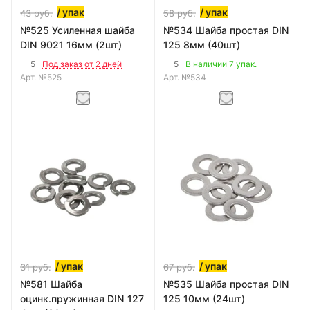
/ упак
/ упак
43
руб.
58
руб.
№525 Усиленная шайба
№534 Шайба простая DIN
DIN 9021 16мм (2шт)
125 8мм (40шт)
5
5
Под заказ от 2 дней
В наличии 7 упак.
Арт.
№525
Арт.
№534
/ упак
/ упак
31
руб.
67
руб.
№581 Шайба
№535 Шайба простая DIN
оцинк.пружинная DIN 127
125 10мм (24шт)