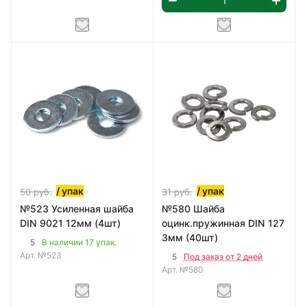
/ упак
/ упак
50
руб.
31
руб.
№523 Усиленная шайба
№580 Шайба
DIN 9021 12мм (4шт)
оцинк.пружинная DIN 127
3мм (40шт)
5
В наличии 17 упак.
Арт.
№523
5
Под заказ от 2 дней
Арт.
№580