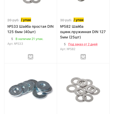
/ упак
/ упак
26
руб.
30
руб.
№533 Шайба простая DIN
№582 Шайба
125 6мм (40шт)
оцинк.пружинная DIN 127
5мм (25шт)
5
В наличии 21 упак.
Арт.
№533
5
Под заказ от 2 дней
Арт.
№582