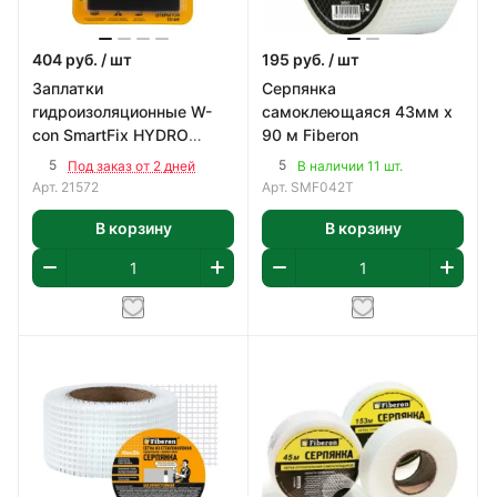
404
руб.
/ шт
195
руб.
/ шт
Заплатки
Серпянка
гидроизоляционные W-
самоклеющаяся 43мм х
con SmartFix HYDRO
90 м Fiberon
7,5*10см
5
5
Под заказ от 2 дней
В наличии 11 шт.
Арт.
21572
Арт.
SMF042T
В корзину
В корзину