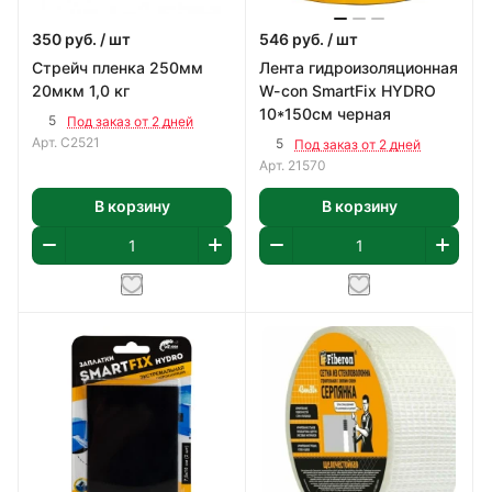
350
руб.
/ шт
546
руб.
/ шт
Стрейч пленка 250мм
Лента гидроизоляционная
20мкм 1,0 кг
W-con SmartFix HYDRO
10*150см черная
5
Под заказ от 2 дней
Арт.
C2521
5
Под заказ от 2 дней
Арт.
21570
В корзину
В корзину