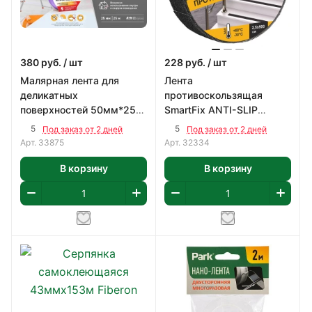
380
руб.
/ шт
228
руб.
/ шт
Малярная лента для
Лента
деликатных
противоскользящая
поверхностей 50мм*25м
SmartFix ANTI-SLIP
Милен
25ммх250м черная
5
5
Под заказ от 2 дней
Под заказ от 2 дней
Арт.
33875
Арт.
32334
В корзину
В корзину