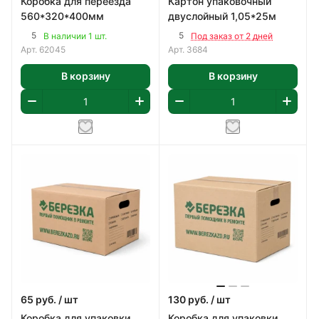
Коробка для переезда
Картон упаковочный
560*320*400мм
двуслойный 1,05*25м
5
5
В наличии 1 шт.
Под заказ от 2 дней
Арт.
62045
Арт.
3684
В корзину
В корзину
65
руб.
/ шт
130
руб.
/ шт
Коробка для упаковки
Коробка для упаковки