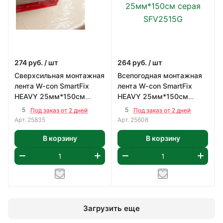
274
руб.
/ шт
264
руб.
/ шт
Сверхсильная монтажная
Всепогодная монтажная
лента W-con SmartFix
лента W-con SmartFix
HEAVY 25мм*150см
HEAVY 25мм*150см
прозрачная
серая SFV2515G
5
5
Под заказ от 2 дней
Под заказ от 2 дней
Арт.
25835
Арт.
25608
В корзину
В корзину
Загрузить еще