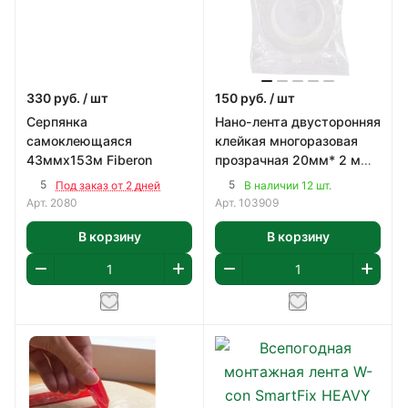
330
руб.
/ шт
150
руб.
/ шт
Серпянка
Нано-лента двусторонняя
самоклеющаяся
клейкая многоразовая
43ммх153м Fiberon
прозрачная 20мм* 2 м
/12
5
5
Под заказ от 2 дней
В наличии 12 шт.
Арт.
2080
Арт.
103909
В корзину
В корзину