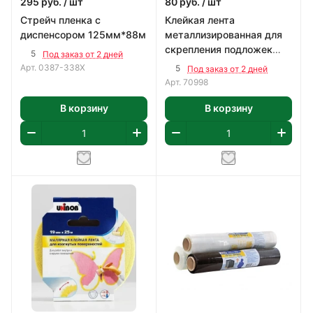
295
руб.
/ шт
80
руб.
/ шт
Стрейч пленка с
Клейкая лента
диспенсором 125мм*88м
металлизированная для
скрепления подложек
5
Под заказ от 2 дней
48мм*25мм Унибоб
Арт.
0387-338Х
5
Под заказ от 2 дней
Арт.
70998
В корзину
В корзину