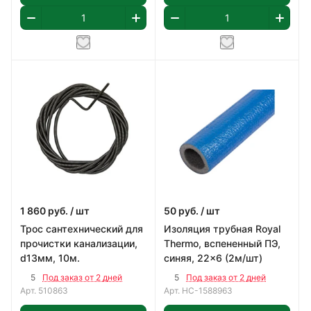
1 860
руб.
/ шт
50
руб.
/ шт
Трос сантехнический для
Изоляция трубная Royal
прочистки канализации,
Thermo, вспененный ПЭ,
d13мм, 10м.
синяя, 22x6 (2м/шт)
5
5
Под заказ от 2 дней
Под заказ от 2 дней
Арт.
510863
Арт.
НС-1588963