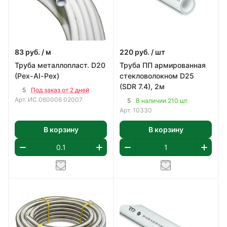
83
руб.
/ м
220
руб.
/ шт
Труба металлопласт. D20
Труба ПП армированная
(Pex-Al-Pex)
стекловолокном D25
(SDR 7.4), 2м
5
Под заказ от 2 дней
Арт.
ИС.060006 02007
5
В наличии 210 шт.
Арт.
10330
В корзину
В корзину