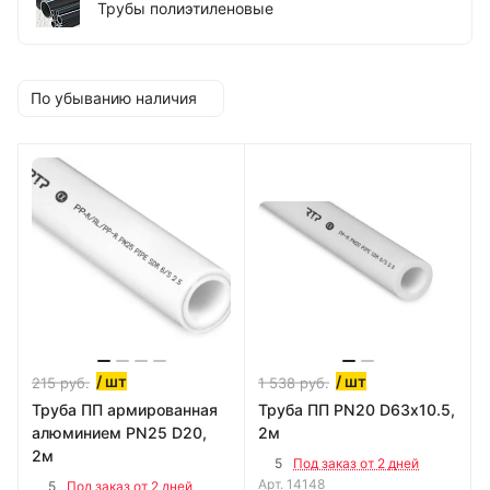
Трубы полиэтиленовые
По убыванию наличия
/ шт
/ шт
215
руб.
1 538
руб.
Труба ПП армированная
Труба ПП PN20 D63х10.5,
алюминием PN25 D20,
2м
2м
5
Под заказ от 2 дней
Арт.
14148
5
Под заказ от 2 дней