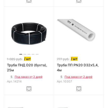
/ шт
/ шт
1 085
руб.
777
руб.
Труба ПНД D20 (бухта),
Труба ПП PN20 D32х5,4,
25м
4м
5
5
Под заказ от 2 дней
Под заказ от 2 дней
Арт.
14214
Арт.
10307