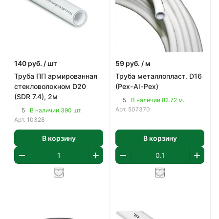
140
руб.
/ шт
59
руб.
/ м
Труба ПП армированная
Труба металлопласт. D16
стекловолокном D20
(Pex-Al-Pex)
(SDR 7.4), 2м
5
В наличии 82.72 м.
Арт.
507370
5
В наличии 390 шт.
Арт.
10328
В корзину
В корзину