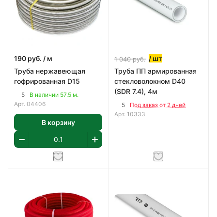
190
руб.
/ м
/ шт
1 040
руб.
Труба нержавеющая
Труба ПП армированная
гофрированная D15
стекловолокном D40
(SDR 7.4), 4м
5
В наличии 57.5 м.
Арт.
04406
5
Под заказ от 2 дней
Арт.
10333
В корзину