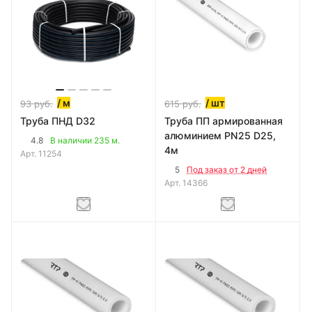
/ м
/ шт
93
руб.
615
руб.
Труба ПНД D32
Труба ПП армированная
алюминием PN25 D25,
4.8
В наличии 235 м.
4м
Арт.
11254
5
Под заказ от 2 дней
Арт.
14366