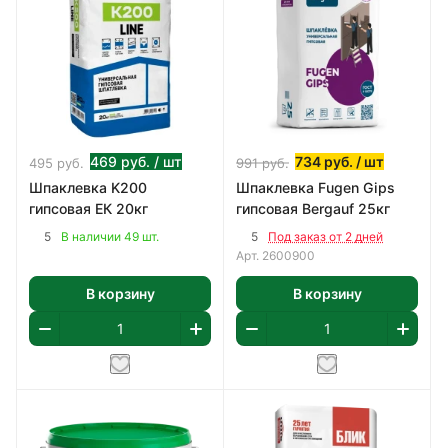
469
руб.
/ шт
734
руб.
/ шт
495
руб.
991
руб.
Шпаклевка K200
Шпаклевка Fugen Gips
гипсовая ЕК 20кг
гипсовая Bergauf 25кг
5
5
В наличии 49 шт.
Под заказ от 2 дней
Арт.
2600900
В корзину
В корзину