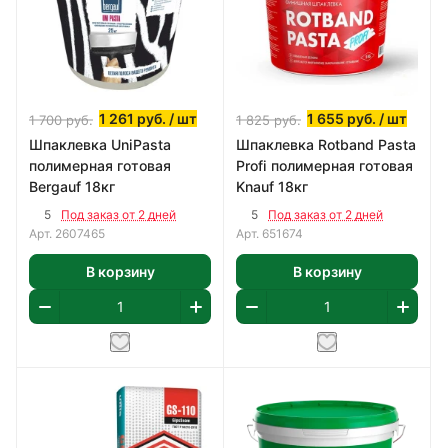
1 261
руб.
/ шт
1 655
руб.
/ шт
1 700
руб.
1 825
руб.
Шпаклевка UniPasta
Шпаклевка Rotband Pasta
полимерная готовая
Profi полимерная готовая
Bergauf 18кг
Knauf 18кг
5
5
Под заказ от 2 дней
Под заказ от 2 дней
Арт.
2607465
Арт.
651674
В корзину
В корзину