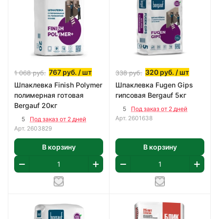
767
руб.
/ шт
320
руб.
/ шт
1 068
руб.
338
руб.
Шпаклевка Finish Polymer
Шпаклевка Fugen Gips
полимерная готовая
гипсовая Bergauf 5кг
Bergauf 20кг
5
Под заказ от 2 дней
Арт.
2601638
5
Под заказ от 2 дней
Арт.
2603829
В корзину
В корзину