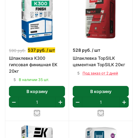
537
руб.
/ шт
528
руб.
/ шт
590
руб.
Шпаклевка К300
Шпаклевка TopSILK
гипсовая финишная EK
цементная TopSILK 20кг
20кг
5
Под заказ от 2 дней
5
В наличии 35 шт.
В корзину
В корзину