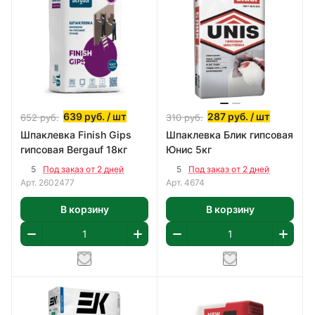
639
руб.
/ шт
287
руб.
/ шт
652
руб.
310
руб.
Шпаклевка Finish Gips
Шпаклевка Блик гипсовая
гипсовая Bergauf 18кг
Юнис 5кг
5
5
Под заказ от 2 дней
Под заказ от 2 дней
Арт.
2602477
Арт.
4674
В корзину
В корзину