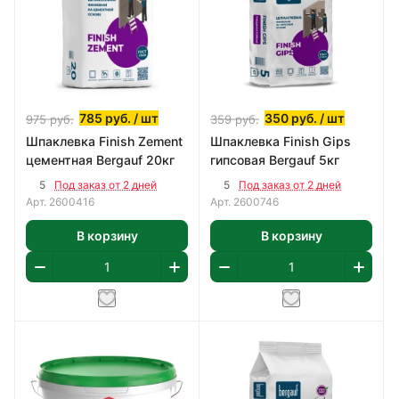
785
руб.
/ шт
350
руб.
/ шт
975
руб.
359
руб.
Шпаклевка Finish Zement
Шпаклевка Finish Gips
цементная Bergauf 20кг
гипсовая Bergauf 5кг
5
5
Под заказ от 2 дней
Под заказ от 2 дней
Арт.
2600416
Арт.
2600746
В корзину
В корзину