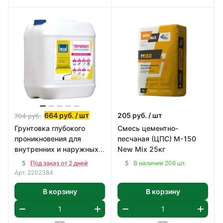
664
руб.
/ шт
205
руб.
/ шт
704
руб.
Грунтовка глубокого
Смесь цементно-
проникновения для
песчаная (ЦПС) М-150
внутренних и наружных
New Mix 25кг
работ Bergauf 5кг
5
5
Под заказ от 2 дней
В наличии 206 шт.
Арт.
2202384
В корзину
В корзину