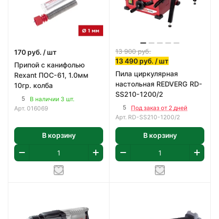
13 900
руб.
170
руб.
/ шт
13 490
руб.
/ шт
Припой с канифолью
Пила циркулярная
Rexant ПОС-61, 1.0мм
настольная REDVERG RD-
10гр. колба
SS210-1200/2
5
В наличии 3 шт.
5
Под заказ от 2 дней
Арт.
016069
Арт.
RD-SS210-1200/2
В корзину
В корзину