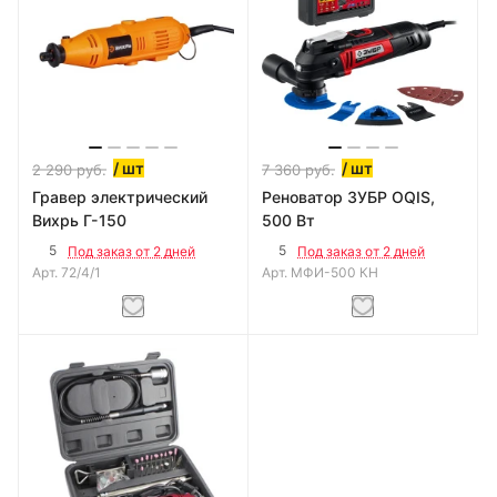
/ шт
/ шт
2 290
руб.
7 360
руб.
Гравер электрический
Реноватор ЗУБР OQIS,
Вихрь Г-150
500 Вт
5
5
Под заказ от 2 дней
Под заказ от 2 дней
Арт.
72/4/1
Арт.
МФИ-500 КН