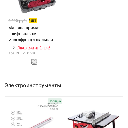
/ шт
4 190
руб.
Машина прямая
шлифовальная
многофункциональная
RedVerg RD-MG150C
5
Под заказ от 2 дней
Арт.
RD-MG150C
Электроинструменты
Новинка