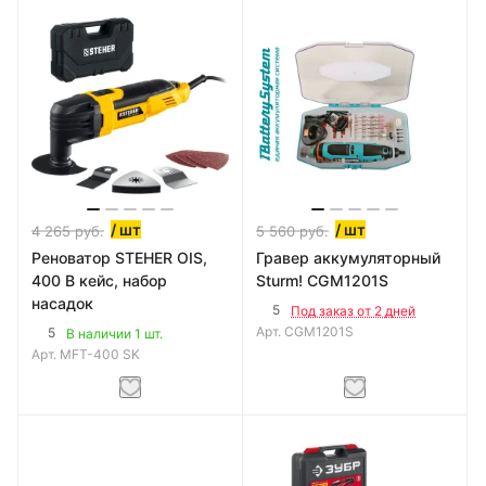
/ шт
/ шт
4 265
руб.
5 560
руб.
Реноватор STEHER OIS,
Гравер аккумуляторный
400 В кейс, набор
Sturm! CGM1201S
насадок
5
Под заказ от 2 дней
Арт.
CGM1201S
5
В наличии 1 шт.
Арт.
MFT-400 SK