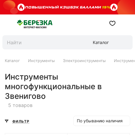
ПОВЫШЕННЫЙ КЭШБЭК БАЛЛАМИ
15%
Каталог
Каталог
Инструменты
Электроинструменты
Инструме
Инструменты
многофункциональные в
Звенигово
5 товаров
По убыванию наличия
ФИЛЬТР