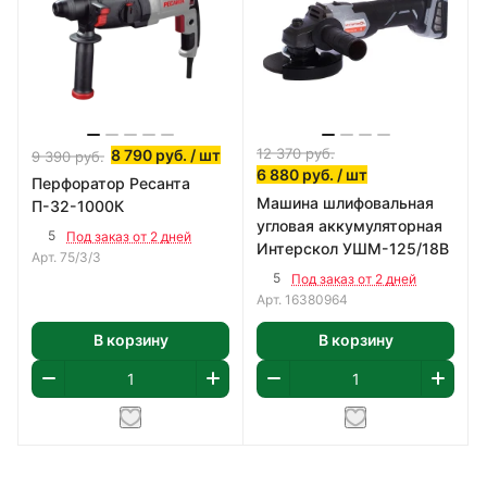
12 370
руб.
8 790
руб.
/ шт
9 390
руб.
6 880
руб.
/ шт
Перфоратор Ресанта
Машина шлифовальная
П-32-1000К
угловая аккумуляторная
5
Под заказ от 2 дней
Интерскол УШМ-125/18В
Арт.
75/3/3
5
Под заказ от 2 дней
Арт.
16380964
В корзину
В корзину