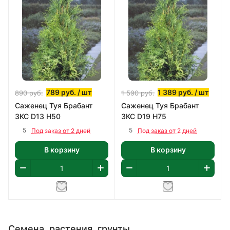
789
руб.
/ шт
1 389
руб.
/ шт
890
руб.
1 590
руб.
Саженец Туя Брабант
Саженец Туя Брабант
ЗКС D13 H50
ЗКС D19 H75
5
5
Под заказ от 2 дней
Под заказ от 2 дней
В корзину
В корзину
Семена, растения, грунты