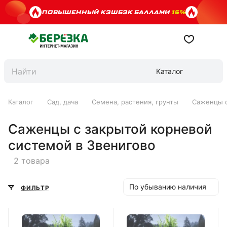
ПОВЫШЕННЫЙ КЭШБЭК БАЛЛАМИ
15%
Каталог
Каталог
Сад, дача
Семена, растения, грунты
Саженцы с
Саженцы с закрытой корневой
системой в Звенигово
2 товара
По убыванию наличия
ФИЛЬТР