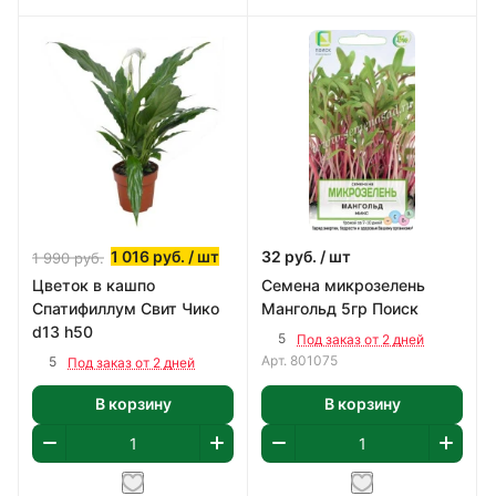
1 016
руб.
/ шт
32
руб.
/ шт
1 990
руб.
Цветок в кашпо
Семена микрозелень
Спатифиллум Свит Чико
Мангольд 5гр Поиск
d13 h50
5
Под заказ от 2 дней
Арт.
801075
5
Под заказ от 2 дней
В корзину
В корзину