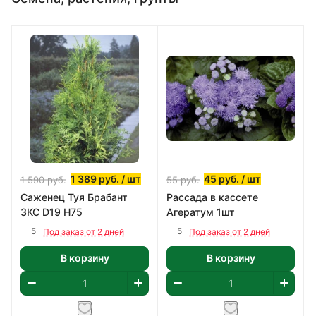
1 389
руб.
/ шт
45
руб.
/ шт
1 590
руб.
55
руб.
Саженец Туя Брабант
Рассада в кассете
ЗКС D19 H75
Агератум 1шт
5
5
Под заказ от 2 дней
Под заказ от 2 дней
В корзину
В корзину