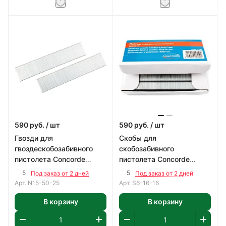
590
руб.
/ шт
590
руб.
/ шт
Гвозди для
Скобы для
гвоздескобозабивного
скобозабивного
пистолета Concorde
пистолета Concorde
1,05х1,25 25мм 5000шт
12,9*16 мм 5000 шт.
5
5
Под заказ от 2 дней
Под заказ от 2 дней
Арт.
N15-50-25
Арт.
S6-16-16
В корзину
В корзину