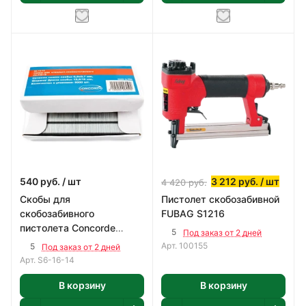
540
руб.
/ шт
3 212
руб.
/ шт
4 420
руб.
Скобы для
Пистолет скобозабивной
скобозабивного
FUBAG S1216
пистолета Concorde
5
Под заказ от 2 дней
12,9*14 мм 5000 шт.
Арт.
100155
5
Под заказ от 2 дней
Арт.
S6-16-14
В корзину
В корзину