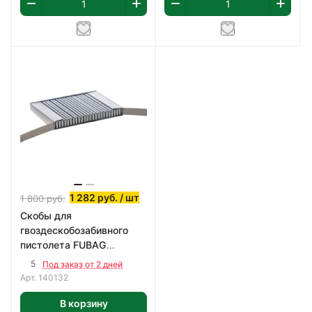
1 282
руб.
/ шт
1 800
руб.
Скобы для
гвоздескобозабивного
пистолета FUBAG
SN4050, 5.7x25.0,
5
Под заказ от 2 дней
5000шт.
Арт.
140132
В корзину