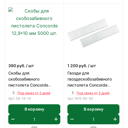
390
руб.
/ шт
1 200
руб.
/ шт
Скобы для
Гвозди для
скобозабивного
гвоздескобозабивного
пистолета Concorde
пистолета Concorde
12,9*10 мм 5000 шт.
1,05х1,25 50мм 5000шт
5
5
Под заказ от 2 дней
Под заказ от 2 дней
Арт.
S6-16-10
Арт.
N15-50-50
В корзину
В корзину