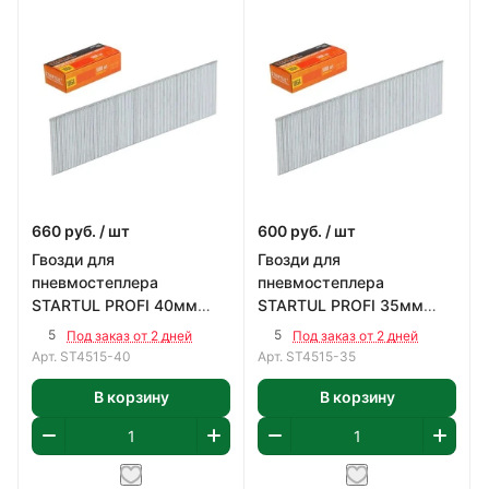
660
руб.
/ шт
600
руб.
/ шт
Гвозди для
Гвозди для
пневмостеплера
пневмостеплера
STARTUL PROFI 40мм
STARTUL PROFI 35мм
(5000шт)
(5000шт)
5
5
Под заказ от 2 дней
Под заказ от 2 дней
Арт.
ST4515-40
Арт.
ST4515-35
В корзину
В корзину