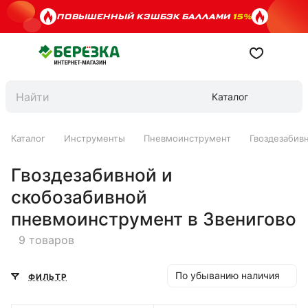
ПОВЫШЕННЫЙ КЭШБЭК БАЛЛАМИ
15%
Каталог
Каталог
Инструменты
Пневмоинструмент
Гвоздезабив
Гвоздезабивной и
скобозабивной
пневмоинструмент в Звенигово
9 товаров
По убыванию наличия
ФИЛЬТР