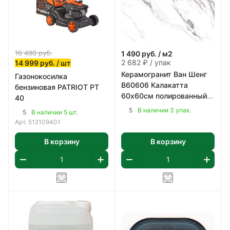
16 490
руб.
1 490
руб.
/ м2
2 682 ₽ / упак
14 999
руб.
/ шт
Керамогранит Ван Шенг
Газонокосилка
В60606 Калакатта
бензиновая PATRIOT PT
60х60см полированный
40
цвет бело-серый 1,8 м2/
5
В наличии 3 упак.
5
В наличии 5 шт.
уп
Арт.
512109401
В корзину
В корзину