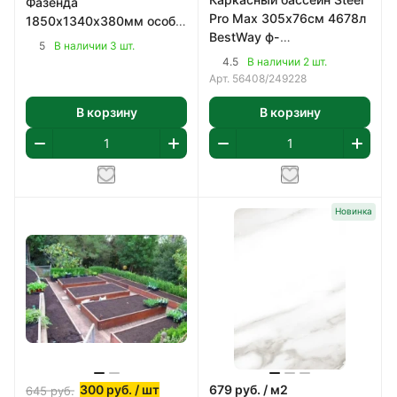
Фазенда
Pro Max 305х76см 4678л
1850х1340х380мм особо
BestWay ф-
прочная котловая сталь
5
В наличии 3 шт.
насос,картридж 58093
(09Г2С) 2мм
4.5
В наличии 2 шт.
арт 56408
Арт.
56408/249228
В корзину
В корзину
Новинка
300
руб.
/ шт
679
руб.
/ м2
645
руб.