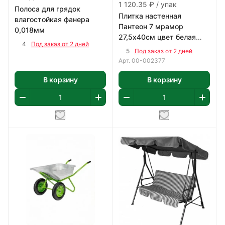
1 120.35 ₽ / упак
Полоса для грядок
Плитка настенная
влагостойкая фанера
Пантеон 7 мрамор
0,018мм
27,5х40см цвет белая
4
Под заказ от 2 дней
1,65 м2/уп
5
Под заказ от 2 дней
Арт.
00-002377
В корзину
В корзину