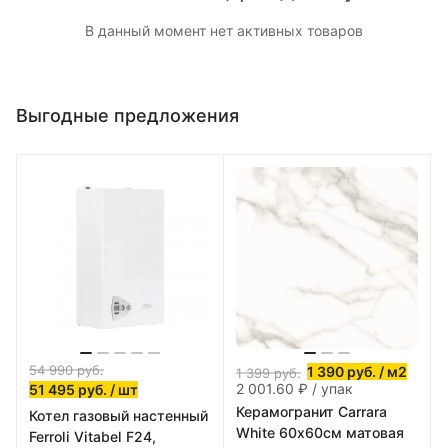
В данный момент нет активных товаров
Выгодные предложения
54 990
руб.
1 390
руб.
/ м2
1 399
руб.
2 001.60 ₽ / упак
51 495
руб.
/ шт
Керамогранит Carrara
Котел газовый настенный
White 60х60см матовая
Ferroli Vitabel F24,