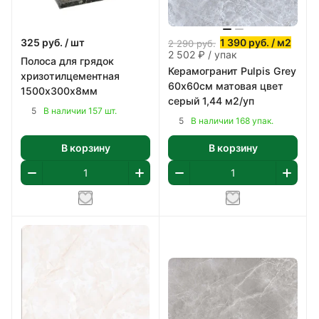
325
руб.
/ шт
1 390
руб.
/ м2
2 290
руб.
2 502 ₽ / упак
Полоса для грядок
Керамогранит Pulpis Grey
хризотилцементная
60х60см матовая цвет
1500х300х8мм
серый 1,44 м2/уп
5
В наличии 157 шт.
5
В наличии 168 упак.
В корзину
В корзину