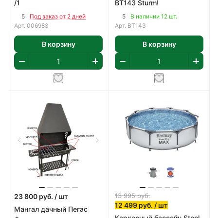
/1
BT143 Sturm!
5
5
Под заказ от 2 дней
В наличии 12 шт.
Арт.
006983
Арт.
BT143
В корзину
В корзину
13 995
руб.
23 800
руб.
/ шт
12 499
руб.
/ шт
Мангал дачный Пегас
Каркасный бассейн Steel