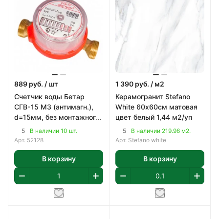
889
руб.
/ шт
1 390
руб.
/ м2
Счетчик воды Бетар
Керамогранит Stefano
СГВ-15 МЗ (антимагн.),
White 60х60см матовая
d=15мм, без монтажного
цвет белый 1,44 м2/уп
комплекта
5
5
В наличии 10 шт.
В наличии 219.96 м2.
Арт.
52128
Арт.
Stefano white
В корзину
В корзину