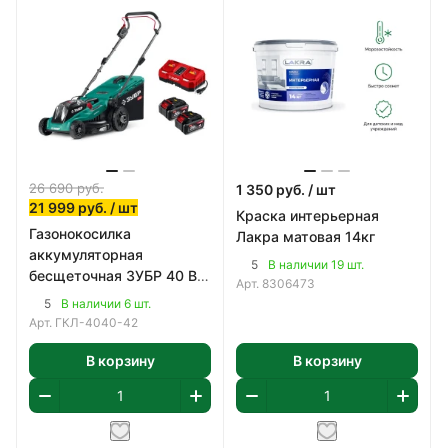
26 690
руб.
1 350
руб.
/ шт
21 999
руб.
/ шт
Краска интерьерная
Газонокосилка
Лакра матовая 14кг
аккумуляторная
5
В наличии 19 шт.
бесщеточная ЗУБР 40 В
Арт.
8306473
(2x20В), 400 мм
5
В наличии 6 шт.
Арт.
ГКЛ-4040-42
В корзину
В корзину