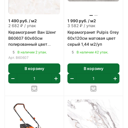
1 490
руб.
/ м2
1 990
руб.
/ м2
2 682 ₽ / упак
3 582 ₽ / упак
Керамогранит Ван Шенг
Керамогранит Pulpis Grey
В60607 60х60см
60х120см матовая цвет
полированный цвет
серый 1,44 м2/уп
бежево-коричневый 1,8
5
5
В наличии 2 упак.
В наличии 42 упак.
м2/уп
Арт.
В60607
В корзину
В корзину