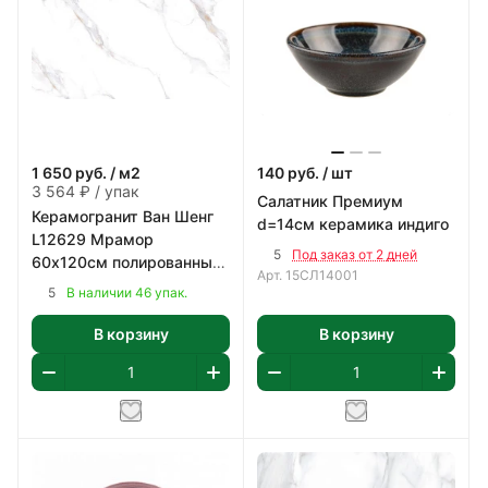
1 650
руб.
/ м2
140
руб.
/ шт
3 564 ₽ / упак
Салатник Премиум
Керамогранит Ван Шенг
d=14см керамика индиго
L12629 Мрамор
5
Под заказ от 2 дней
60х120см полированный
Арт.
15СЛ14001
цвет белый с коричнево-
5
В наличии 46 упак.
серым 2,16 м2/уп
В корзину
В корзину