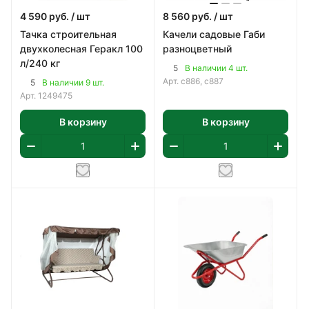
4 590
руб.
/ шт
8 560
руб.
/ шт
Тачка строительная
Качели садовые Габи
двухколесная Геракл 100
разноцветный
л/240 кг
5
В наличии 4 шт.
Арт.
с886, с887
5
В наличии 9 шт.
Арт.
1249475
В корзину
В корзину