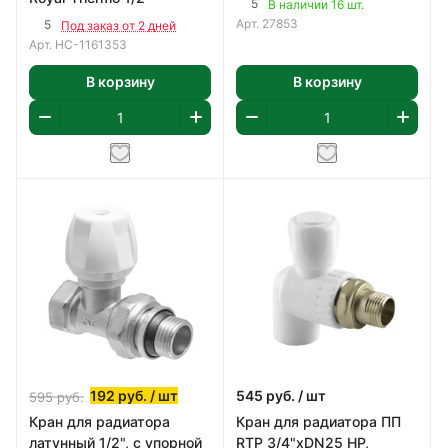
5
В наличии 16 шт.
Арт.
27853
5
Под заказ от 2 дней
Арт.
НС-1161353
В корзину
В корзину
192
руб.
/ шт
545
руб.
/ шт
595
руб.
Кран для радиатора
Кран для радиатора ПП
латунный 1/2", с упорной
RTP 3/4"хDN25 НР,