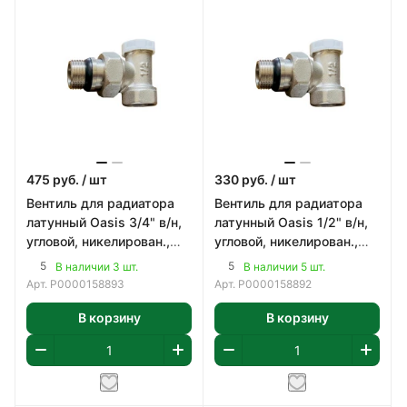
475
руб.
/ шт
330
руб.
/ шт
Вентиль для радиатора
Вентиль для радиатора
латунный Oasis 3/4" в/н,
латунный Oasis 1/2" в/н,
угловой, никелирован.,
угловой, никелирован.,
нижний
нижний
5
5
В наличии 3 шт.
В наличии 5 шт.
Арт.
Р0000158893
Арт.
Р0000158892
В корзину
В корзину