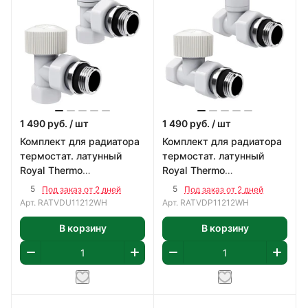
1 490
руб.
/ шт
1 490
руб.
/ шт
Комплект для радиатора
Комплект для радиатора
термостат. латунный
термостат. латунный
Royal Thermo
Royal Thermo
1/2"хМ30х1,5, угловой,
1/2"хМ30х1,5, белый,
5
5
Под заказ от 2 дней
Под заказ от 2 дней
белый, Design
Design
Арт.
RATVDU11212WH
Арт.
RATVDP11212WH
В корзину
В корзину