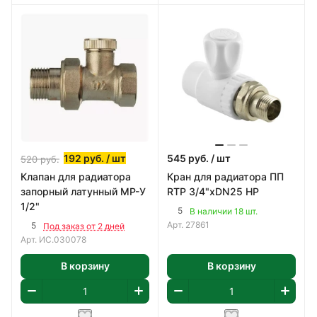
192
руб.
/ шт
545
руб.
/ шт
520
руб.
Клапан для радиатора
Кран для радиатора ПП
запорный латунный МР-У
RTP 3/4"хDN25 НР
1/2"
5
В наличии 18 шт.
Арт.
27861
5
Под заказ от 2 дней
Арт.
ИС.030078
В корзину
В корзину