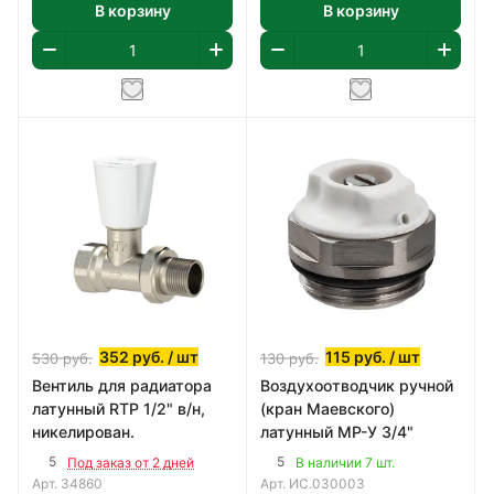
В корзину
В корзину
352
руб.
/ шт
115
руб.
/ шт
530
руб.
130
руб.
Вентиль для радиатора
Воздухоотводчик ручной
латунный RTP 1/2" в/н,
(кран Маевского)
никелирован.
латунный МР-У 3/4"
5
5
Под заказ от 2 дней
В наличии 7 шт.
Арт.
34860
Арт.
ИС.030003