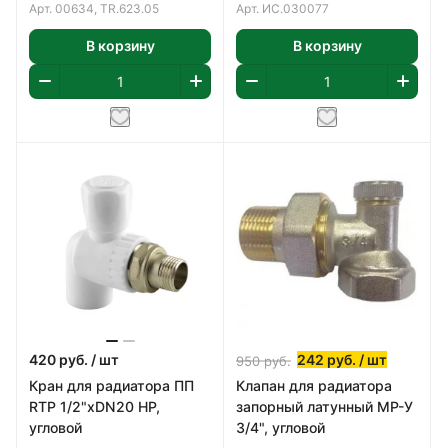
клапан
Арт.
00634, TR.623.05
Арт.
ИС.030077
В корзину
В корзину
420
руб.
/ шт
242
руб.
/ шт
950
руб.
Кран для радиатора ПП
Клапан для радиатора
RTP 1/2"хDN20 НР,
запорный латунный МР-У
угловой
3/4", угловой