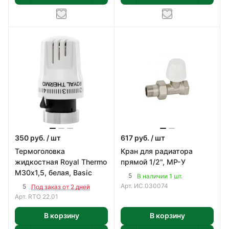
350
руб.
/ шт
617
руб.
/ шт
Термоголовка
Кран для радиатора
жидкостная Royal Thermo
прямой 1/2", MP-У
М30х1,5, белая, Basic
5
В наличии 1 шт.
Арт.
ИС.030074
5
Под заказ от 2 дней
Арт.
RTO 22.01
В корзину
В корзину