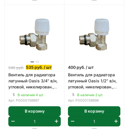
535
руб.
/ шт
400
руб.
/ шт
545
руб.
Вентиль для радиатора
Вентиль для радиатора
латунный Oasis 3/4" в/н,
латунный Oasis 1/2" в/н,
угловой, никелирован.,
угловой, никелирован.,
верхний
верхний
5
5
В наличии 4 шт.
В наличии 2 шт.
Арт.
Р0000158897
Арт.
Р0000158896
В корзину
В корзину