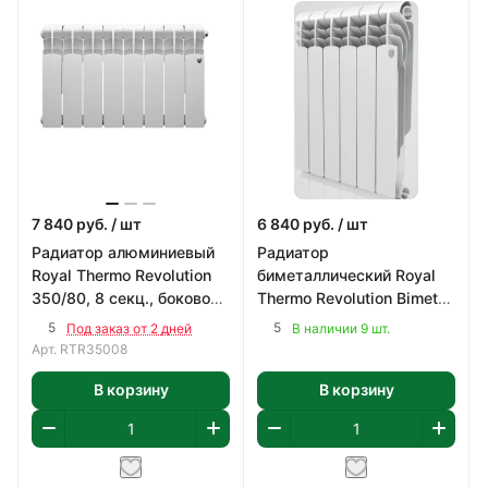
7 840
руб.
/ шт
6 840
руб.
/ шт
Радиатор алюминиевый
Радиатор
Royal Thermo Revolution
биметаллический Royal
350/80, 8 секц., боковое
Thermo Revolution Bimetall
подключение
500/80, 6 секц., боковое
5
5
Под заказ от 2 дней
В наличии 9 шт.
подключение
Арт.
RTR35008
В корзину
В корзину