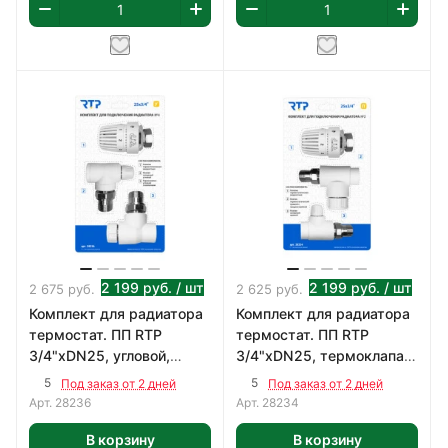
2 199
руб.
/ шт
2 199
руб.
/ шт
2 675
руб.
2 625
руб.
Комплект для радиатора
Комплект для радиатора
термостат. ПП RTP
термостат. ПП RTP
3/4"хDN25, угловой,
3/4"хDN25, термоклапан,
термоклапан,
термоголовка, запор.
5
5
Под заказ от 2 дней
Под заказ от 2 дней
термоголовка, запор.
клапан
Арт.
28236
Арт.
28234
клапа
В корзину
В корзину