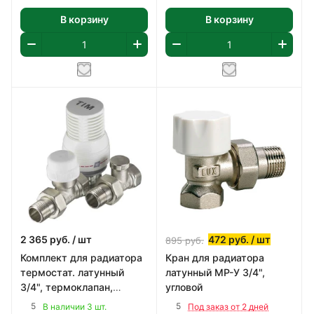
В корзину
В корзину
2 365
руб.
/ шт
472
руб.
/ шт
895
руб.
Комплект для радиатора
Кран для радиатора
термостат. латунный
латунный МР-У 3/4",
3/4", термоклапан,
угловой
термоголовка, запор.
5
5
В наличии 3 шт.
Под заказ от 2 дней