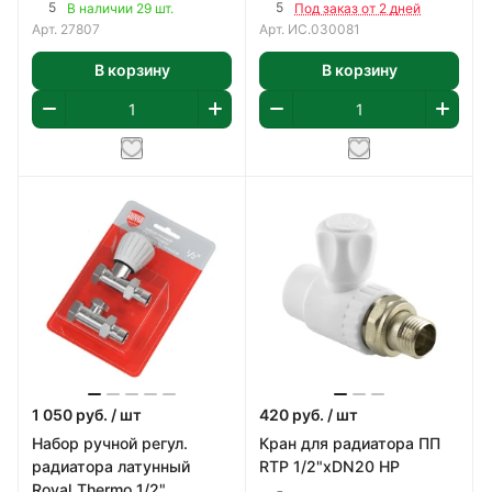
5
5
В наличии 29 шт.
Под заказ от 2 дней
Арт.
27807
Арт.
ИС.030081
В корзину
В корзину
1 050
руб.
/ шт
420
руб.
/ шт
Набор ручной регул.
Кран для радиатора ПП
радиатора латунный
RTP 1/2"хDN20 НР
Royal Thermo 1/2"