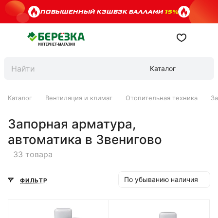
ПОВЫШЕННЫЙ КЭШБЭК БАЛЛАМИ
15%
Каталог
Каталог
Вентиляция и климат
Отопительная техника
За
Запорная арматура,
автоматика в Звенигово
33 товара
По убыванию наличия
ФИЛЬТР