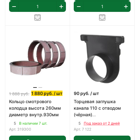
1 880
руб.
/ шт
90
руб.
/ шт
1 888
руб.
Кольцо смотрового
Торцевая заглушка
колодца высота 260мм
канала 110 с отводом
диаметр внутр.930мм
(чёрная)
0,142х0,130х0,042м
5
5
В наличии 7 шт.
Под заказ от 2 дней
Арт.
319300
Арт.
7 122