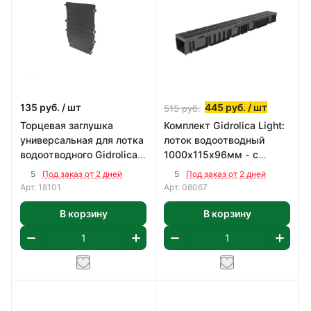
135
руб.
/ шт
445
руб.
/ шт
515
руб.
Торцевая заглушка
Комплект Gidrolica Light:
универсальная для лотка
лоток водоотводный
водоотводного Gidrolica
1000х115х96мм - с
Standart /Plus DN100 -
пластиковой решеткой
5
5
Под заказ от 2 дней
Под заказ от 2 дней
пластик
РВ
Арт.
18101
Арт.
08067
В корзину
В корзину