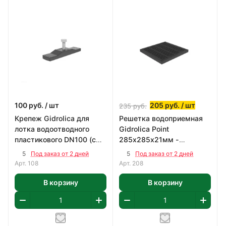
100
руб.
/ шт
205
руб.
/ шт
235
руб.
Крепеж Gidrolica для
Решетка водоприемная
лотка водоотводного
Gidrolica Point
пластикового DN100 (с
285х285х21мм -
болтом 8х35)
пластиковая
5
5
Под заказ от 2 дней
Под заказ от 2 дней
Арт.
108
Арт.
208
В корзину
В корзину