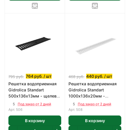
764
руб.
/ шт
440
руб.
/ шт
795
руб.
468
руб.
Решетка водоприемная
Решетка водоприемная
Gidrolica Standart
Gidrolica Standart
500х136х13мм - щелевая
1000х136х20мм -
чугунная
штампованная стальная
5
5
Под заказ от 2 дней
Под заказ от 2 дней
оцинкованная
Арт.
506
Арт.
508
В корзину
В корзину