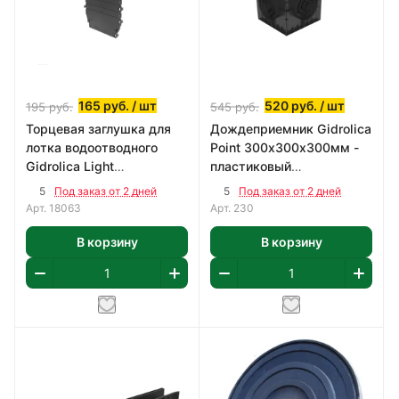
165
руб.
/ шт
520
руб.
/ шт
195
руб.
545
руб.
Торцевая заглушка для
Дождеприемник Gidrolica
лотка водоотводного
Point 300х300х300мм -
Gidrolica Light
пластиковый
103.8х2.6х69.9мм 806/л
универсальный
5
5
Под заказ от 2 дней
Под заказ от 2 дней
Арт.
18063
Арт.
230
В корзину
В корзину