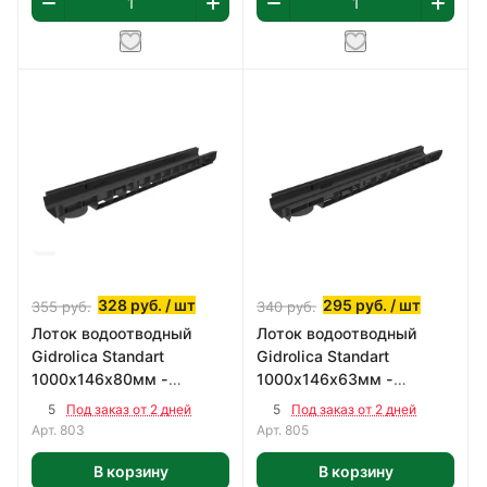
328
руб.
/ шт
295
руб.
/ шт
355
руб.
340
руб.
Лоток водоотводный
Лоток водоотводный
Gidrolica Standart
Gidrolica Standart
1000х146х80мм -
1000х146х63мм -
пластиковый
пластиковый
5
5
Под заказ от 2 дней
Под заказ от 2 дней
Арт.
803
Арт.
805
В корзину
В корзину