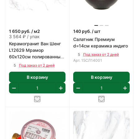
1 650
руб.
/ м2
140
руб.
/ шт
3 564 ₽ / упак
Салатник Премиум
Керамогранит Ван Шенг
d=14см керамика индиго
L12629 Мрамор
5
Под заказ от 2 дней
60х120см полированный
Арт.
15СЛ14001
цвет белый с коричнево-
5
Под заказ от 2 дней
серым 2,16 м2/уп
В корзину
В корзину