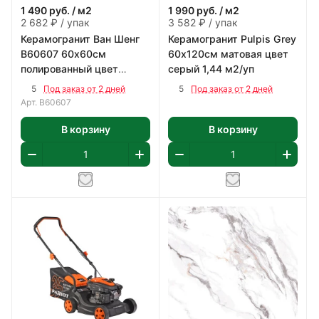
1 490
руб.
/ м2
1 990
руб.
/ м2
2 682 ₽ / упак
3 582 ₽ / упак
Керамогранит Ван Шенг
Керамогранит Pulpis Grey
В60607 60х60см
60х120см матовая цвет
полированный цвет
серый 1,44 м2/уп
бежево-коричневый 1,8
5
5
Под заказ от 2 дней
Под заказ от 2 дней
м2/уп
Арт.
В60607
В корзину
В корзину