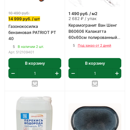
16 490
руб.
1 490
руб.
/ м2
2 682 ₽ / упак
14 999
руб.
/ шт
Керамогранит Ван Шенг
Газонокосилка
В60606 Калакатта
бензиновая PATRIOT PT
60х60см полированный
40
цвет бело-серый 1,8 м2/
5
Под заказ от 2 дней
5
В наличии 2 шт.
уп
Арт.
512109401
В корзину
В корзину