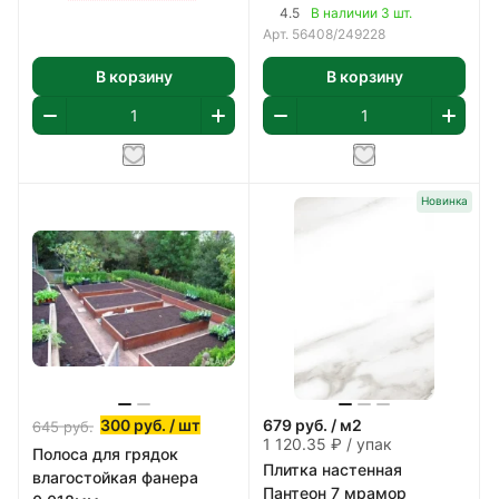
насос,картридж 58093
(09Г2С) 2мм
4.5
В наличии 3 шт.
арт 56408
Арт.
56408/249228
В корзину
В корзину
Новинка
300
руб.
/ шт
679
руб.
/ м2
645
руб.
1 120.35 ₽ / упак
Полоса для грядок
Плитка настенная
влагостойкая фанера
Пантеон 7 мрамор