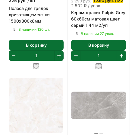
325
руб.
/ шт
1 390
руб.
/ м2
2 290
руб.
2 502 ₽ / упак
Полоса для грядок
Керамогранит Pulpis Grey
хризотилцементная
60х60см матовая цвет
1500х300х8мм
серый 1,44 м2/уп
5
В наличии 120 шт.
5
В наличии 27 упак.
В корзину
В корзину