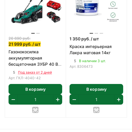
26 690
руб.
1 350
руб.
/ шт
21 999
руб.
/ шт
Краска интерьерная
Газонокосилка
Лакра матовая 14кг
аккумуляторная
5
В наличии 3 шт.
бесщеточная ЗУБР 40 В
Арт.
8306473
(2x20В), 400 мм
5
Под заказ от 2 дней
Арт.
ГКЛ-4040-42
В корзину
В корзину