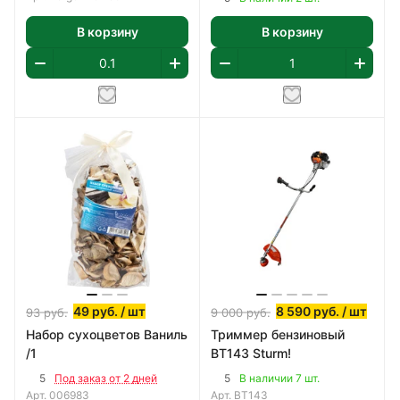
В корзину
В корзину
49
руб.
/ шт
8 590
руб.
/ шт
93
руб.
9 000
руб.
Набор сухоцветов Ваниль
Триммер бензиновый
/1
BT143 Sturm!
5
5
Под заказ от 2 дней
В наличии 7 шт.
Арт.
006983
Арт.
BT143