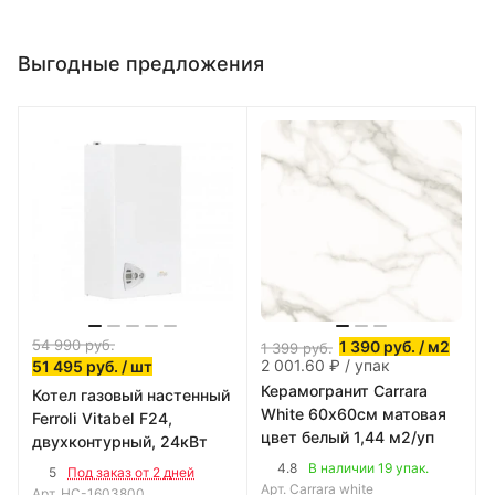
Выгодные предложения
54 990
руб.
1 390
руб.
/ м2
1 399
руб.
2 001.60 ₽ / упак
51 495
руб.
/ шт
Керамогранит Carrara
Котел газовый настенный
White 60х60см матовая
Ferroli Vitabel F24,
цвет белый 1,44 м2/уп
двухконтурный, 24кВт
4.8
В наличии 19 упак.
5
Под заказ от 2 дней
Арт.
Carrara white
Арт.
НС-1603800