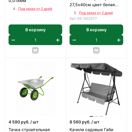
0,018мм
27,5х40см цвет белая
4
Под заказ от 2 дней
1,65 м2/уп
5
Под заказ от 2 дней
Арт.
00-002377
В корзину
В корзину
4 590
руб.
/ шт
8 560
руб.
/ шт
Тачка строительная
Качели садовые Габи