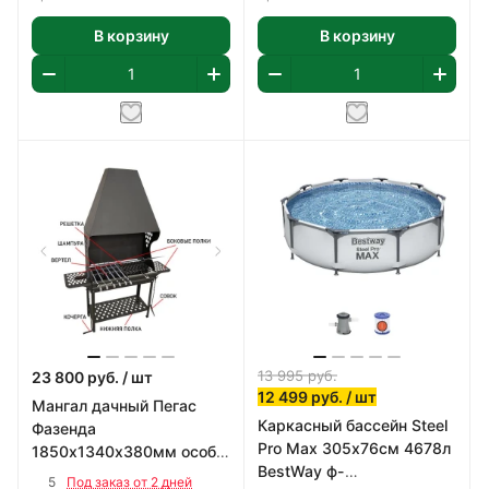
В корзину
В корзину
13 995
руб.
23 800
руб.
/ шт
12 499
руб.
/ шт
Мангал дачный Пегас
Каркасный бассейн Steel
Фазенда
Pro Max 305х76см 4678л
1850х1340х380мм особо
BestWay ф-
прочная котловая сталь
5
Под заказ от 2 дней