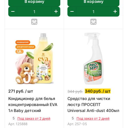
В корзину
В корзину
271
руб.
/ шт
340
руб.
/ шт
344
руб.
Кондиционер для белья
Средство для чистки
концентрированный EVA
люстр ПРОСЕПТ
1л Baby детский
Universal Anti-dust 400мл
5
5
Под заказ от 2 дней
Под заказ от 2 дней
Арт.
125888
Арт.
257-05