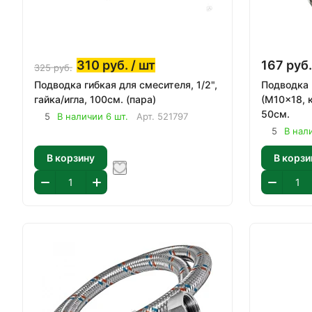
310
руб.
/ шт
167
руб.
325
руб.
Подводка гибкая для смесителя, 1/2",
Подводка 
гайка/игла, 100см. (пара)
(M10x18, к
50см.
5
В наличии 6 шт.
Арт.
521797
5
В нал
В корзину
В корзи