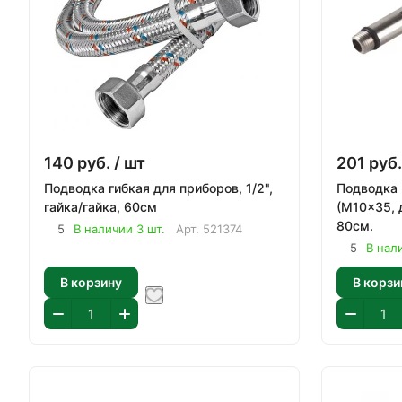
140
руб.
/ шт
201
руб.
Подводка гибкая для приборов, 1/2",
Подводка 
гайка/гайка, 60см
(M10x35, д
80см.
5
В наличии 3 шт.
Арт.
521374
5
В нал
В корзину
В корзи