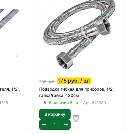
175
руб.
/ шт
205
руб.
еля, 1/2",
Подводка гибкая для приборов, 1/2",
гайка/гайка, 120см
1798
5
В наличии 6 шт.
Арт.
521380
В корзину