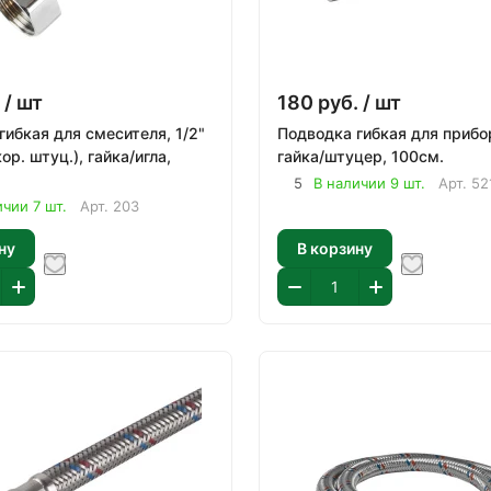
/ шт
180
руб.
/ шт
гибкая для смесителя, 1/2"
Подводка гибкая для прибор
ор. штуц.), гайка/игла,
гайка/штуцер, 100см.
5
В наличии 9 шт.
Арт.
52
ичии 7 шт.
Арт.
203
ну
В корзину