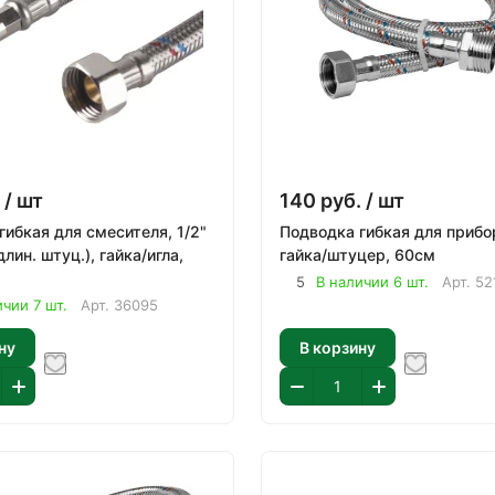
/ шт
140
руб.
/ шт
гибкая для смесителя, 1/2"
Подводка гибкая для прибор
лин. штуц.), гайка/игла,
гайка/штуцер, 60см
5
В наличии 6 шт.
Арт.
52
ичии 7 шт.
Арт.
36095
ну
В корзину