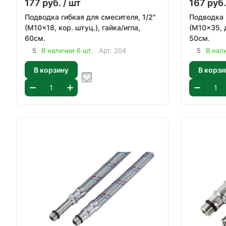
177
руб.
/ шт
167
руб.
Подводка гибкая для смесителя, 1/2"
Подводка 
(M10x18, кор. штуц.), гайка/игла,
(M10x35, д
60см.
50см.
5
В наличии 6 шт.
Арт.
204
5
В нал
В корзину
В корзи