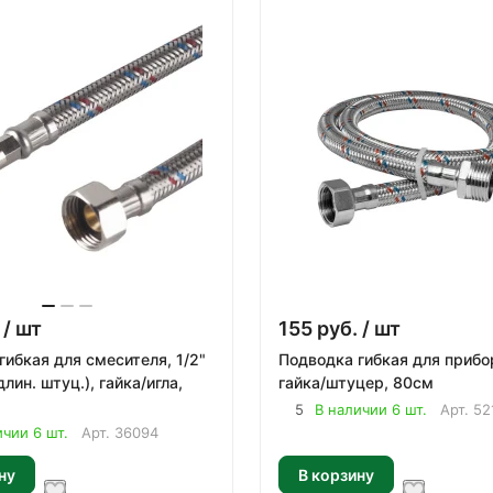
/ шт
155
руб.
/ шт
гибкая для смесителя, 1/2"
Подводка гибкая для прибор
лин. штуц.), гайка/игла,
гайка/штуцер, 80см
5
В наличии 6 шт.
Арт.
52
ичии 6 шт.
Арт.
36094
ну
В корзину