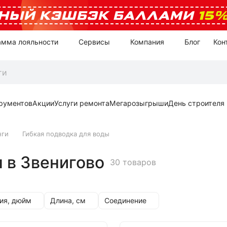
НЫЙ КЭШБЭК БАЛЛАМИ
15
амма лояльности
Сервисы
Компания
Блог
Кон
рументов
Акции
Услуги ремонта
Мегарозыгрыши
День строителя
нги
Гибкая подводка для воды
 в Звенигово
30 товаров
ия, дюйм
Длина, см
Соединение