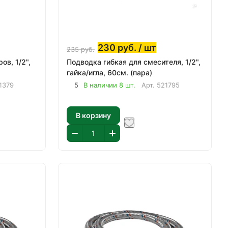
230
руб.
/ шт
235
руб.
ов, 1/2",
Подводка гибкая для смесителя, 1/2",
гайка/игла, 60см. (пара)
1379
5
В наличии 8 шт.
Арт.
521795
В корзину