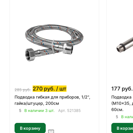
270
руб.
/ шт
177
руб.
285
руб.
Подводка гибкая для приборов, 1/2",
Подводка 
гайка/штуцер, 200см
(M10x35, д
60см.
5
В наличии 3 шт.
Арт.
521385
5
В нал
В корзину
В корзи