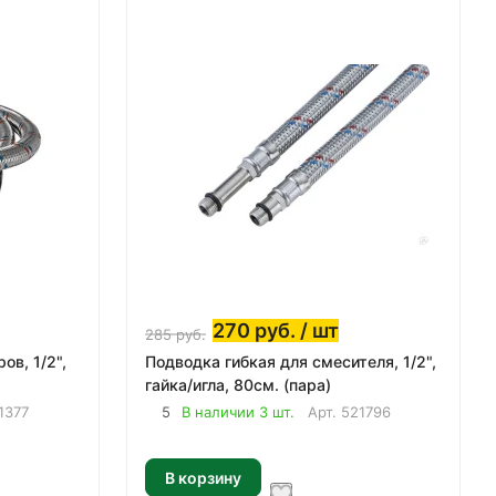
270
руб.
/ шт
285
руб.
ов, 1/2",
Подводка гибкая для смесителя, 1/2",
гайка/игла, 80см. (пара)
1377
5
В наличии 3 шт.
Арт.
521796
В корзину