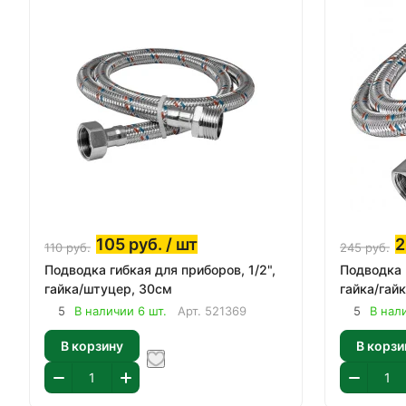
105
руб.
/ шт
110
руб.
245
руб.
Подводка гибкая для приборов, 1/2",
Подводка г
гайка/штуцер, 30см
гайка/гай
5
В наличии 6 шт.
Арт.
521369
5
В нал
В корзину
В корзи