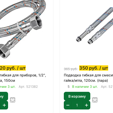
220
руб.
/ шт
350
руб.
/ шт
365
руб.
ибкая для приборов, 1/2",
Подводка гибкая для смесит
ка, 150см
гайка/игла, 120см. (пара)
ичии 3 шт.
Арт.
521382
5
В наличии 3 шт.
Арт.
52
ну
В корзину