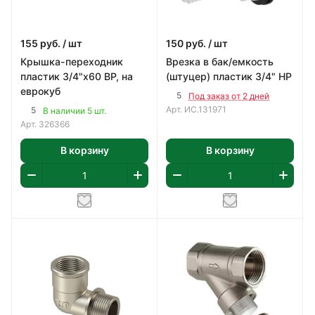
155
руб.
/ шт
150
руб.
/ шт
Крышка-переходник
Врезка в бак/емкость
пластик 3/4"х60 ВР, на
(штуцер) пластик 3/4" НР
еврокуб
5
Под заказ от 2 дней
Арт.
ИС.131971
5
В наличии 5 шт.
Арт.
326366
В корзину
В корзину