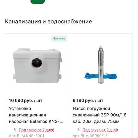
Канализация и водоснабжение
Новинка
16 690
руб.
/ шт
9 190
руб.
/ шт
Установка
Насос погружной
канализационная
скважинный 3SP 90м/1.8
насосная Belamos KNS-
каб. 20м, диам. 75мм
6001 (9,5м) 150л/мин, с
5
5
Под заказ от 2 дней
Под заказ от 2 дней
измельчителем
Арт.
BLM.KNS-6001
Арт.
BLM.3SP90/1.8