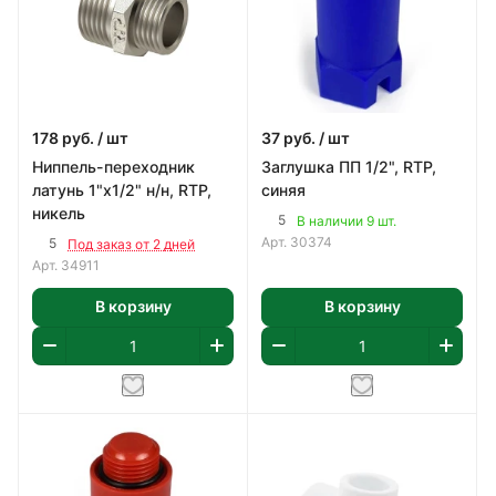
178
руб.
/ шт
37
руб.
/ шт
Ниппель-переходник
Заглушка ПП 1/2", RTP,
латунь 1"х1/2" н/н, RTP,
синяя
никель
5
В наличии 9 шт.
Арт.
30374
5
Под заказ от 2 дней
Арт.
34911
В корзину
В корзину