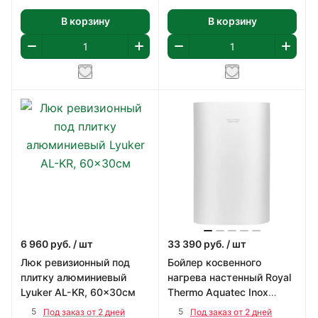
В корзину
В корзину
6 960
руб.
/ шт
33 390
руб.
/ шт
Люк ревизионный под
Бойлер косвенного
плитку алюминиевый
нагрева настенный Royal
Lyuker AL-KR, 60x30см
Thermo Aquatec Inox
RTWX-F 80
5
5
Под заказ от 2 дней
Под заказ от 2 дней