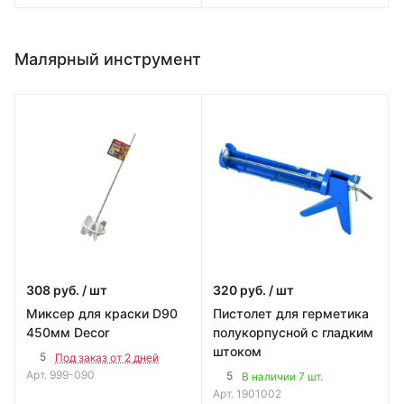
Малярный инструмент
308
руб.
/ шт
320
руб.
/ шт
Миксер для краски D90
Пистолет для герметика
450мм Decor
полукорпусной с гладким
штоком
5
Под заказ от 2 дней
Арт.
999-090
5
В наличии 7 шт.
Арт.
1901002