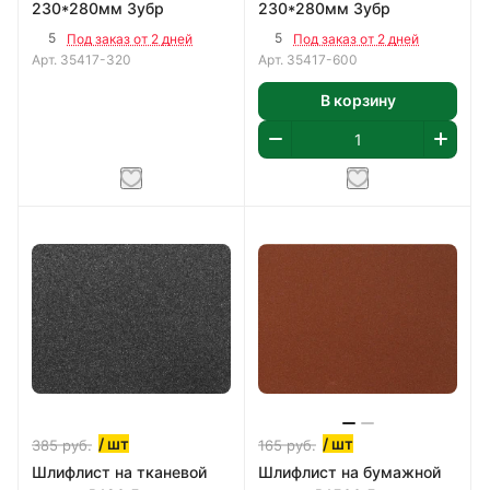
230*280мм Зубр
230*280мм Зубр
5
5
Под заказ от 2 дней
Под заказ от 2 дней
Арт.
35417-320
Арт.
35417-600
В корзину
/ шт
/ шт
385
руб.
165
руб.
Шлифлист на тканевой
Шлифлист на бумажной