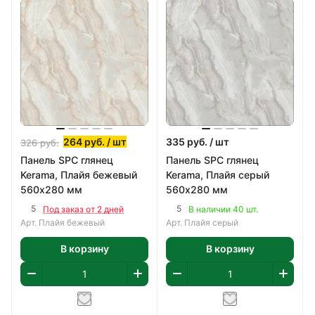
264
руб.
/ шт
335
руб.
/ шт
326
руб.
Панель SPC глянец
Панель SPC глянец
Kerama, Плайя бежевый
Kerama, Плайя серый
560х280 мм
560х280 мм
5
5
Под заказ от 2 дней
В наличии 40 шт.
Арт.
Плайя бежевый
Арт.
Плайя серый
В корзину
В корзину