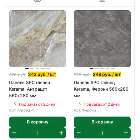
242
руб.
/ шт
249
руб.
/ шт
326
руб.
326
руб.
Панель SPC глянец
Панель SPC глянец
Kerama, Антрацит
Kerama, Ферони 560х280
560х280 мм
мм
5
5
Под заказ от 2 дней
Под заказ от 2 дней
Арт.
Антрацит
Арт.
Ферони
В корзину
В корзину