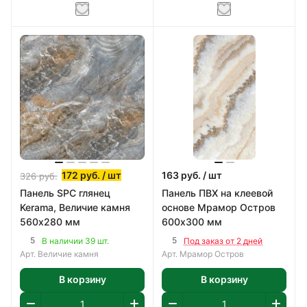
172
руб.
/ шт
163
руб.
/ шт
326
руб.
Панель SPC глянец
Панель ПВХ на клеевой
Kerama, Величие камня
основе Мрамор Остров
560х280 мм
600х300 мм
5
5
В наличии 39 шт.
Под заказ от 2 дней
Арт.
Величие камня
Арт.
Мрамор Остров
В корзину
В корзину