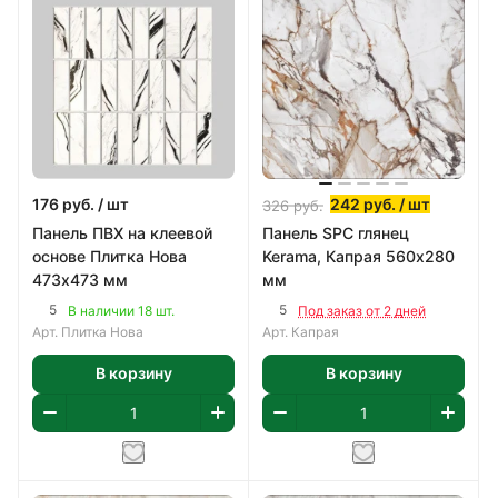
176
руб.
/ шт
242
руб.
/ шт
326
руб.
Панель ПВХ на клеевой
Панель SPC глянец
основе Плитка Нова
Kerama, Капрая 560х280
473х473 мм
мм
5
5
В наличии 18 шт.
Под заказ от 2 дней
Арт.
Плитка Нова
Арт.
Капрая
В корзину
В корзину