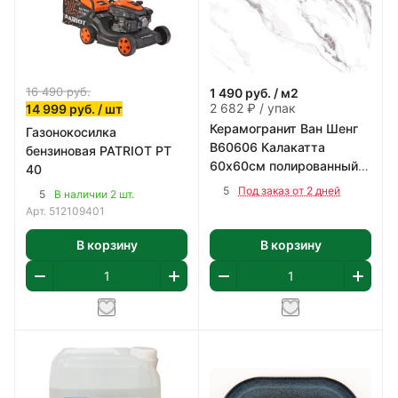
16 490
руб.
1 490
руб.
/ м2
2 682 ₽ / упак
14 999
руб.
/ шт
Керамогранит Ван Шенг
Газонокосилка
В60606 Калакатта
бензиновая PATRIOT PT
60х60см полированный
40
цвет бело-серый 1,8 м2/
5
Под заказ от 2 дней
5
В наличии 2 шт.
уп
Арт.
512109401
В корзину
В корзину