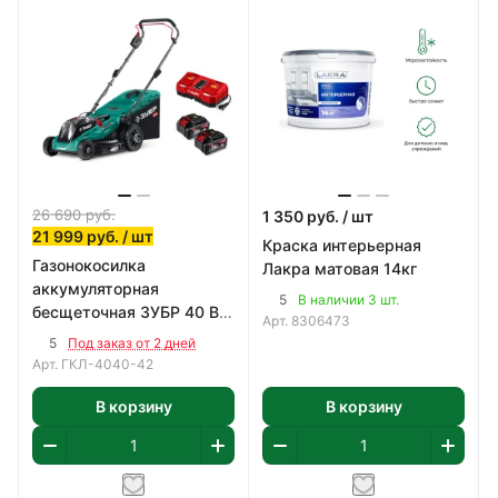
26 690
руб.
1 350
руб.
/ шт
21 999
руб.
/ шт
Краска интерьерная
Газонокосилка
Лакра матовая 14кг
аккумуляторная
5
В наличии 3 шт.
бесщеточная ЗУБР 40 В
Арт.
8306473
(2x20В), 400 мм
5
Под заказ от 2 дней
Арт.
ГКЛ-4040-42
В корзину
В корзину