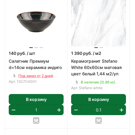
140
руб.
/ шт
1 390
руб.
/ м2
Салатник Премиум
Керамогранит Stefano
d=14см керамика индиго
White 60х60см матовая
цвет белый 1,44 м2/уп
5
Под заказ от 2 дней
Арт.
15СЛ14001
5
В наличии 20.88 м2.
Арт.
Stefano white
В корзину
В корзину