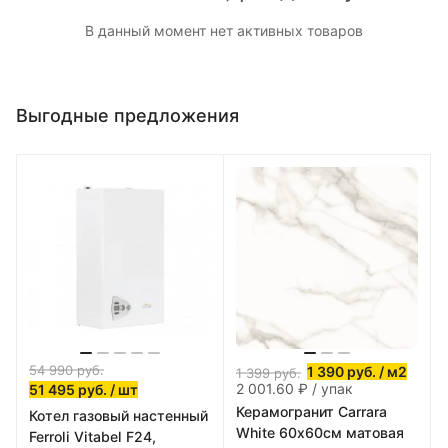
В данный момент нет активных товаров
Выгодные предложения
54 990
руб.
1 390
руб.
/ м2
1 399
руб.
2 001.60 ₽ / упак
51 495
руб.
/ шт
Керамогранит Carrara
Котел газовый настенный
White 60х60см матовая
Ferroli Vitabel F24,