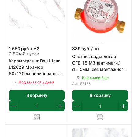
1 650
руб.
/ м2
889
руб.
/ шт
3 564 ₽ / упак
Счетчик воды Бетар
Керамогранит Ван Шенг
СГВ-15 МЗ (антимагн.),
L12629 Мрамор
d=15мм, без монтажного
60х120см полированный
комплекта
5
В наличии 5 шт.
цвет белый с коричнево-
5
Под заказ от 2 дней
Арт.
52128
серым 2,16 м2/уп
В корзину
В корзину