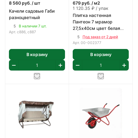
8 560
руб.
/ шт
679
руб.
/ м2
1 120.35 ₽ / упак
Качели садовые Габи
Плитка настенная
разноцветный
Пантеон 7 мрамор
5
В наличии 7 шт.
27,5х40см цвет белая
Арт.
с886, с887
1,65 м2/уп
5
Под заказ от 2 дней
Арт.
00-002377
В корзину
В корзину