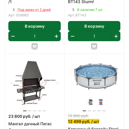
/1
BT143 Sturm!
5
5
Под заказ от 2 дней
В наличии 7 шт.
Арт.
006983
Арт.
BT143
В корзину
В корзину
13 995
руб.
23 800
руб.
/ шт
12 499
руб.
/ шт
Мангал дачный Пегас
Каркасный бассейн Steel