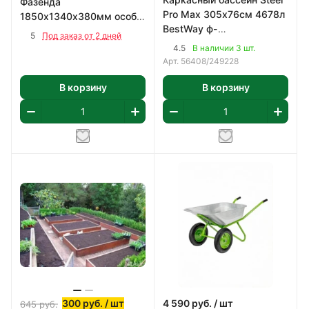
Фазенда
Pro Max 305х76см 4678л
1850х1340х380мм особо
BestWay ф-
прочная котловая сталь
5
Под заказ от 2 дней
насос,картридж 58093
(09Г2С) 2мм
4.5
В наличии 3 шт.
арт 56408
Арт.
56408/249228
В корзину
В корзину
300
руб.
/ шт
4 590
руб.
/ шт
645
руб.