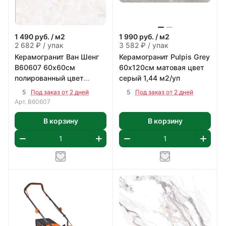
1 490
руб.
/ м2
1 990
руб.
/ м2
2 682 ₽ / упак
3 582 ₽ / упак
Керамогранит Ван Шенг
Керамогранит Pulpis Grey
В60607 60х60см
60х120см матовая цвет
полированный цвет
серый 1,44 м2/уп
бежево-коричневый 1,8
5
5
Под заказ от 2 дней
Под заказ от 2 дней
м2/уп
Арт.
В60607
В корзину
В корзину