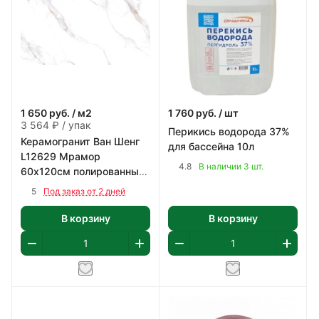
1 650
руб.
/ м2
1 760
руб.
/ шт
3 564 ₽ / упак
Перикись водорода 37%
Керамогранит Ван Шенг
для бассейна 10л
L12629 Мрамор
4.8
В наличии 3 шт.
60х120см полированный
цвет белый с коричнево-
5
Под заказ от 2 дней
серым 2,16 м2/уп
В корзину
В корзину