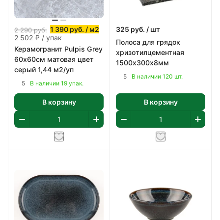
1 390
руб.
/ м2
325
руб.
/ шт
2 290
руб.
2 502 ₽ / упак
Полоса для грядок
Керамогранит Pulpis Grey
хризотилцементная
60х60см матовая цвет
1500х300х8мм
серый 1,44 м2/уп
5
В наличии 120 шт.
5
В наличии 19 упак.
В корзину
В корзину