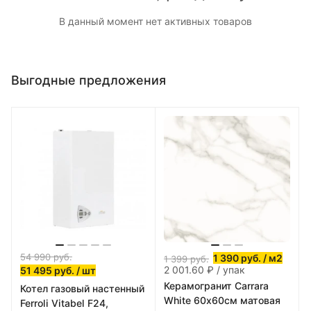
В данный момент нет активных товаров
Выгодные предложения
54 990
руб.
1 390
руб.
/ м2
1 399
руб.
2 001.60 ₽ / упак
51 495
руб.
/ шт
Керамогранит Carrara
Котел газовый настенный
White 60х60см матовая
Ferroli Vitabel F24,