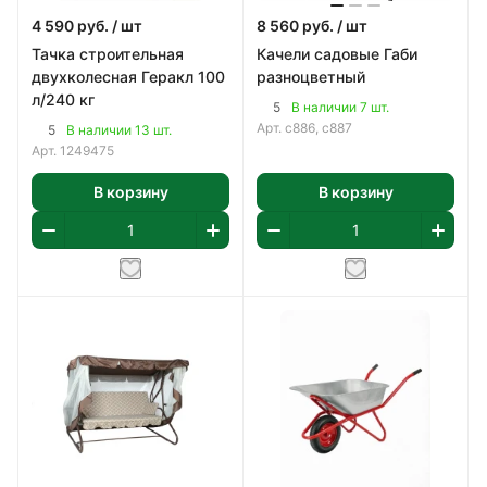
4 590
руб.
/ шт
8 560
руб.
/ шт
Тачка строительная
Качели садовые Габи
двухколесная Геракл 100
разноцветный
л/240 кг
5
В наличии 7 шт.
Арт.
с886, с887
5
В наличии 13 шт.
Арт.
1249475
В корзину
В корзину