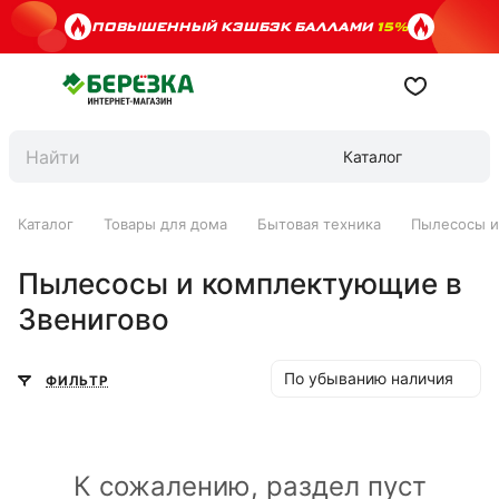
ПОВЫШЕННЫЙ КЭШБЭК БАЛЛАМИ
15%
Каталог
Каталог
Товары для дома
Бытовая техника
Пылесосы 
Пылесосы и комплектующие в
Звенигово
По убыванию наличия
ФИЛЬТР
К сожалению, раздел пуст