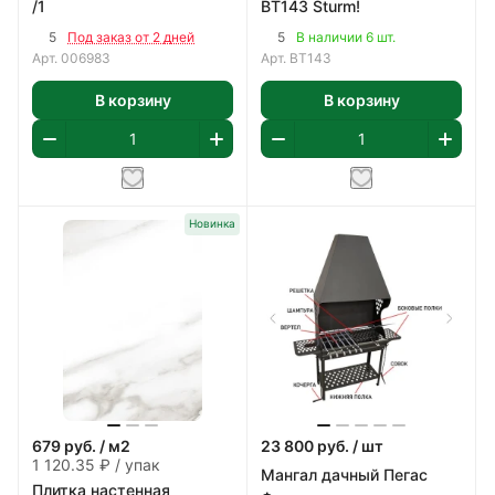
/1
BT143 Sturm!
5
5
Под заказ от 2 дней
В наличии 6 шт.
Арт.
006983
Арт.
BT143
В корзину
В корзину
Новинка
679
руб.
/ м2
23 800
руб.
/ шт
1 120.35 ₽ / упак
Мангал дачный Пегас
Плитка настенная