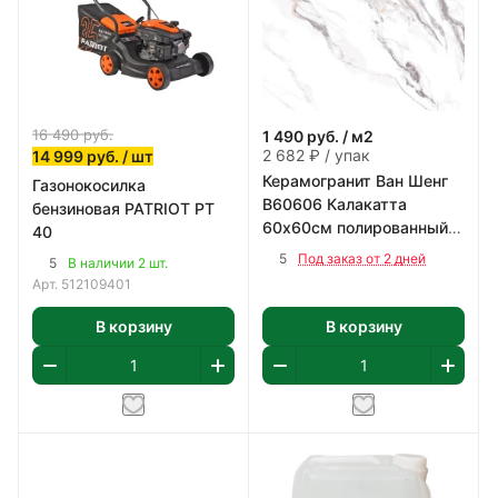
16 490
руб.
1 490
руб.
/ м2
2 682 ₽ / упак
14 999
руб.
/ шт
Керамогранит Ван Шенг
Газонокосилка
В60606 Калакатта
бензиновая PATRIOT PT
60х60см полированный
40
цвет бело-серый 1,8 м2/
5
Под заказ от 2 дней
5
В наличии 2 шт.
уп
Арт.
512109401
В корзину
В корзину