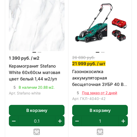
26 690
руб.
1 390
руб.
/ м2
21 999
руб.
/ шт
Керамогранит Stefano
Газонокосилка
White 60х60см матовая
аккумуляторная
цвет белый 1,44 м2/уп
бесщеточная ЗУБР 40 В
5
В наличии 20.88 м2.
(2x20В), 400 мм
5
Под заказ от 2 дней
Арт.
Stefano white
Арт.
ГКЛ-4040-42
В корзину
В корзину