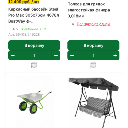
12 499
руб.
/ шт
Полоса для грядок
Каркасный бассейн Steel
влагостойкая фанера
Pro Max 305х76см 4678л
0,018мм
BestWay ф-
4
Под заказ от 2 дней
насос,картридж 58093
4.5
В наличии 3 шт.
арт 56408
Арт.
56408/249228
В корзину
В корзину