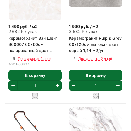
1 490
руб.
/ м2
1 990
руб.
/ м2
2 682 ₽ / упак
3 582 ₽ / упак
Керамогранит Ван Шенг
Керамогранит Pulpis Grey
В60607 60х60см
60х120см матовая цвет
полированный цвет
серый 1,44 м2/уп
бежево-коричневый 1,8
5
5
Под заказ от 2 дней
Под заказ от 2 дней
м2/уп
Арт.
В60607
В корзину
В корзину