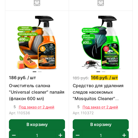
186
руб.
/ шт
166
руб.
/ шт
185
руб.
Очиститель салона
Средство для удаления
"Universal сleaner" папайя
следов насекомых
(флакон 600 мл)
"Mosquitos Cleaner"
(флакон 600 мл)
5
5
Под заказ от 2 дней
Под заказ от 2 дней
Арт.
110536
Арт.
110372
В корзину
В корзину