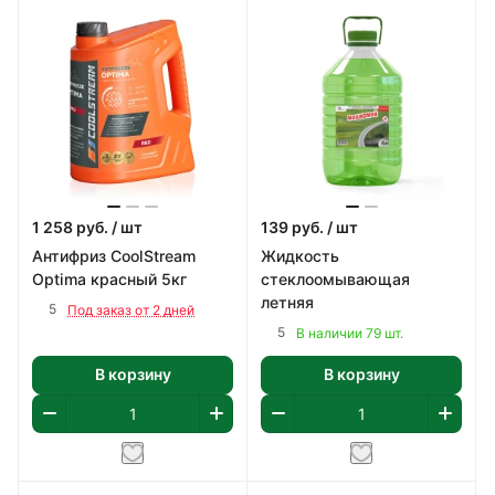
1 258
руб.
/ шт
139
руб.
/ шт
Антифриз CoolStream
Жидкость
Optima красный 5кг
стеклоомывающая
летняя
5
Под заказ от 2 дней
5
В наличии 79 шт.
В корзину
В корзину