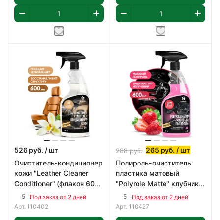
526
руб.
/ шт
265
руб.
/ шт
288
руб.
Очиститель-кондиционер
Полироль-очиститель
кожи "Leather Cleaner
пластика матовый
Conditioner" (флакон 600
"Polyrole Matte" клубника
мл)
(флакон 600 мл)
5
5
Под заказ от 2 дней
Под заказ от 2 дней
Арт.
110402
Арт.
110427