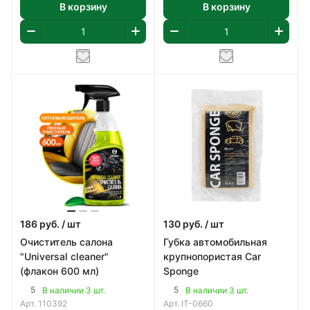
В корзину
В корзину
186
руб.
/ шт
130
руб.
/ шт
Очиститель салона
Губка автомобильная
"Universal сleaner"
крупнопористая Car
(флакон 600 мл)
Sponge
5
5
В наличии 3 шт.
В наличии 3 шт.
Арт.
110392
Арт.
IT-0660