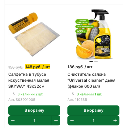
148
руб.
/ шт
186
руб.
/ шт
150
руб.
Салфетка в тубусе
Очиститель салона
искуственная малая
"Universal сleaner" дыня
SKYWAY 43х32см
(флакон 600 мл)
5
5
В наличии 2 шт.
В наличии 1 шт.
Арт.
S03901005
Арт.
110535
В корзину
В корзину