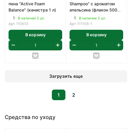
пена "Active Foam
Shampoo" с ароматом
Balance" (канистра 1 л)
апельсина (флакон 500
мл)
5
5
В наличии 3 шт.
В наличии 3 шт.
Арт.
110513
Арт.
111105-1
В корзину
В корзину
Загрузить еще
1
2
Средства по уходу