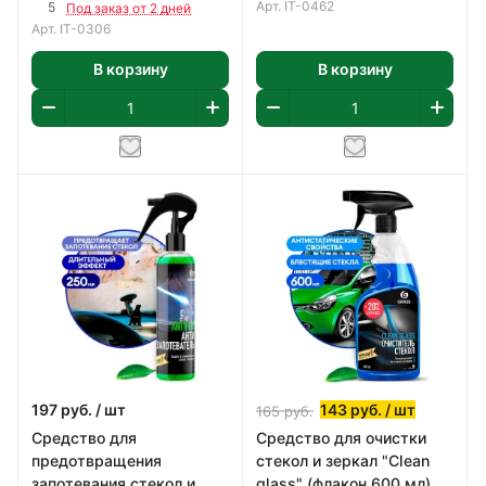
Арт.
IT-0462
5
Под заказ от 2 дней
Арт.
IT-0306
В корзину
В корзину
197
руб.
/ шт
143
руб.
/ шт
165
руб.
Средство для
Средство для очистки
предотвращения
стекол и зеркал "Clean
запотевания стекол и
glass" (флакон 600 мл)