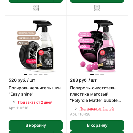
520
руб.
/ шт
288
руб.
/ шт
Полироль чернитель шин
Полироль-очиститель
"Easy shine"
пластика матовый
"Polyrole Matte" bubble
5
Под заказ от 2 дней
(флакон 600 мл)
Арт.
110518
5
Под заказ от 2 дней
Арт.
110428
В корзину
В корзину