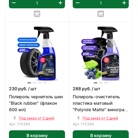
230
руб.
/ шт
288
руб.
/ шт
Полироль чернитель шин
Полироль-очиститель
"Black rubber" (флакон
пластика матовый
600 мл)
"Polyrole Matte" виноград
(флакон 600 мл)
5
5
Под заказ от 2 дней
Под заказ от 2 дней
Арт.
110384
Арт.
110394
В корзину
В корзину