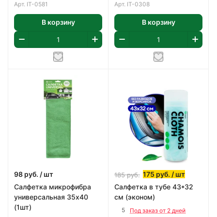
Арт.
IT-0581
Арт.
IT-0308
В корзину
В корзину
98
руб.
/ шт
175
руб.
/ шт
185
руб.
Салфетка микрофибра
Салфетка в тубе 43*32
универсальная 35х40
см (эконом)
(1шт)
5
Под заказ от 2 дней