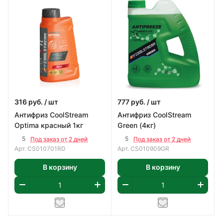
316
руб.
/ шт
777
руб.
/ шт
Антифриз CoolStream
Антифриз CoolStream
Optima красный 1кг
Green (4кг)
5
5
Под заказ от 2 дней
Под заказ от 2 дней
Арт.
CS010701RD
Арт.
CS010909GR
В корзину
В корзину