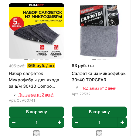
365
руб.
/ шт
83
руб.
/ шт
405
руб.
Набор салфеток
Салфетка из микрофибры
Микрофибры для ухода
30*40 TOPGEAR
за а/м 30*30 Combo
5
Под заказ от 2 дней
Clean
Арт.
72532
5
Под заказ от 2 дней
Арт.
CLA00741
В корзину
В корзину