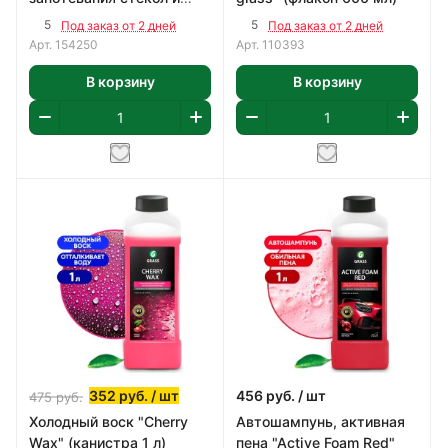
зеркал "Antifog" (флакон
5
5
Под заказ от 2 дней
Под заказ от 2 дней
250 мл)
Арт.
154250
Арт.
110393
В корзину
В корзину
352
руб.
/ шт
456
руб.
/ шт
475
руб.
Холодный воск "Cherry
Автошампунь, активная
Wax" (канистра 1 л)
пена "Active Foam Red"