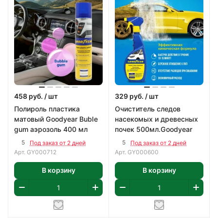
458
руб.
/ шт
329
руб.
/ шт
Полироль пластика
Очиститель следов
матовый Goodyear Buble
насекомых и древесных
gum аэрозоль 400 мл
почек 500мл.Goodyear
5
5
Под заказ от 2 дней
Под заказ от 2 дней
Арт.
GY000712
Арт.
GY000600
В корзину
В корзину