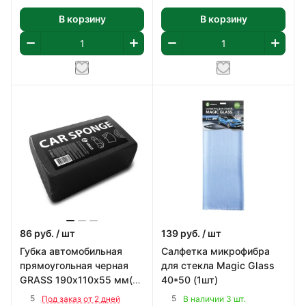
В корзину
В корзину
86
руб.
/ шт
139
руб.
/ шт
Губка автомобильная
Салфетка микрофибра
прямоугольная черная
для стекла Magic Glass
GRASS 190х110х55 мм(
40*50 (1шт)
индивид. упак.)
5
5
Под заказ от 2 дней
В наличии 3 шт.