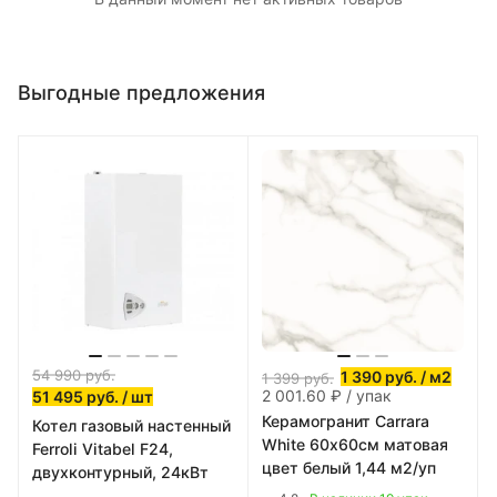
Выгодные предложения
54 990
руб.
1 390
руб.
/ м2
1 399
руб.
2 001.60 ₽ / упак
51 495
руб.
/ шт
Керамогранит Carrara
Котел газовый настенный
White 60х60см матовая
Ferroli Vitabel F24,
цвет белый 1,44 м2/уп
двухконтурный, 24кВт