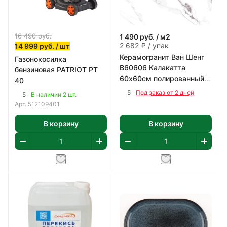
16 490
руб.
1 490
руб.
/ м2
2 682 ₽ / упак
14 999
руб.
/ шт
Керамогранит Ван Шенг
Газонокосилка
В60606 Калакатта
бензиновая PATRIOT PT
60х60см полированный
40
цвет бело-серый 1,8 м2/
5
Под заказ от 2 дней
5
В наличии 2 шт.
уп
Арт.
512109401
В корзину
В корзину