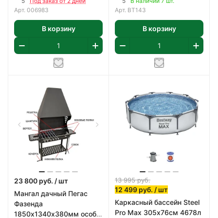
5
5
Под заказ от 2 дней
В наличии 7 шт.
Арт.
006983
Арт.
BT143
В корзину
В корзину
13 995
руб.
23 800
руб.
/ шт
12 499
руб.
/ шт
Мангал дачный Пегас
Каркасный бассейн Steel
Фазенда
Pro Max 305х76см 4678л
1850х1340х380мм особо