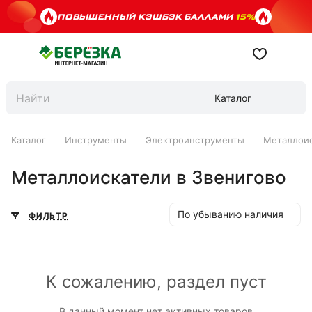
ПОВЫШЕННЫЙ КЭШБЭК БАЛЛАМИ
15%
Каталог
Каталог
Инструменты
Электроинструменты
Металлои
Металлоискатели в Звенигово
По убыванию наличия
ФИЛЬТР
К сожалению, раздел пуст
В данный момент нет активных товаров