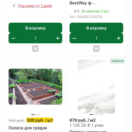
BestWay ф-
прочная котловая сталь
5
Под заказ от 2 дней
насос,картридж 58093
(09Г2С) 2мм
4.5
В наличии 3 шт.
арт 56408
Арт.
56408/249228
В корзину
В корзину
Новинка
300
руб.
/ шт
679
руб.
/ м2
645
руб.
1 120.35 ₽ / упак
Полоса для грядок
Плитка настенная