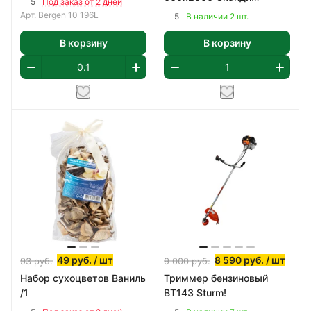
5
Под заказ от 2 дней
Классик, ПВХ
Арт.
Bergen 10 196L
5
В наличии 2 шт.
В корзину
В корзину
49
руб.
/ шт
8 590
руб.
/ шт
93
руб.
9 000
руб.
Набор сухоцветов Ваниль
Триммер бензиновый
/1
BT143 Sturm!