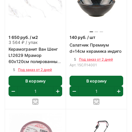
1 650
руб.
/ м2
140
руб.
/ шт
3 564 ₽ / упак
Салатник Премиум
Керамогранит Ван Шенг
d=14см керамика индиго
L12629 Мрамор
5
Под заказ от 2 дней
60х120см полированный
Арт.
15СЛ14001
цвет белый с коричнево-
5
Под заказ от 2 дней
серым 2,16 м2/уп
В корзину
В корзину