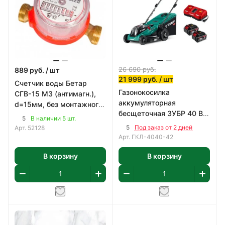
26 690
руб.
889
руб.
/ шт
21 999
руб.
/ шт
Счетчик воды Бетар
Газонокосилка
СГВ-15 МЗ (антимагн.),
аккумуляторная
d=15мм, без монтажного
бесщеточная ЗУБР 40 В
комплекта
5
В наличии 5 шт.
(2x20В), 400 мм
5
Под заказ от 2 дней
Арт.
52128
Арт.
ГКЛ-4040-42
В корзину
В корзину