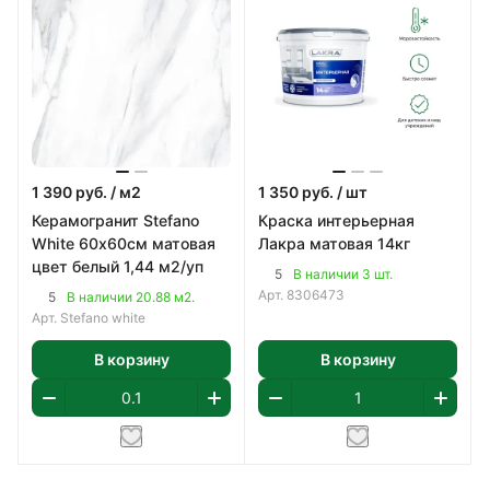
1 390
руб.
/ м2
1 350
руб.
/ шт
Керамогранит Stefano
Краска интерьерная
White 60х60см матовая
Лакра матовая 14кг
цвет белый 1,44 м2/уп
5
В наличии 3 шт.
Арт.
8306473
5
В наличии 20.88 м2.
Арт.
Stefano white
В корзину
В корзину