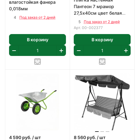
влагостойкая фанера
Пантеон 7 мрамор
0,018мм
27,5х40см цвет белая
4
Под заказ от 2 дней
1,65 м2/уп
5
Под заказ от 2 дней
Арт.
00-002377
В корзину
В корзину
4 590
руб.
/ шт
8 560
руб.
/ шт