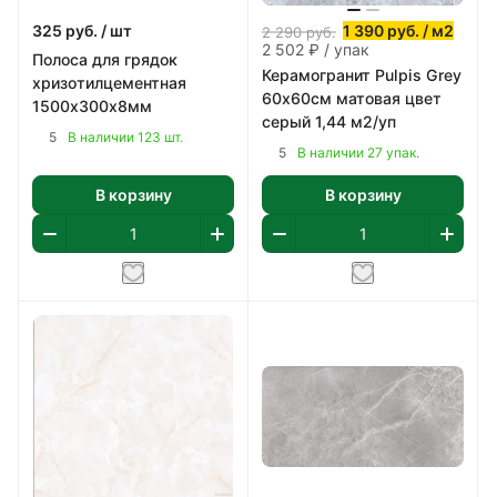
325
руб.
/ шт
1 390
руб.
/ м2
2 290
руб.
2 502 ₽ / упак
Полоса для грядок
Керамогранит Pulpis Grey
хризотилцементная
60х60см матовая цвет
1500х300х8мм
серый 1,44 м2/уп
5
В наличии 123 шт.
5
В наличии 27 упак.
В корзину
В корзину