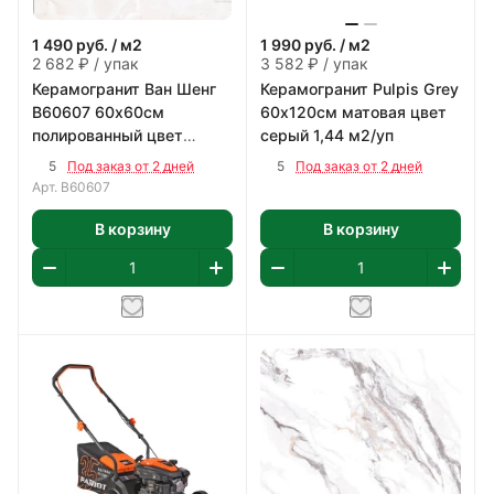
1 490
руб.
/ м2
1 990
руб.
/ м2
2 682 ₽ / упак
3 582 ₽ / упак
Керамогранит Ван Шенг
Керамогранит Pulpis Grey
В60607 60х60см
60х120см матовая цвет
полированный цвет
серый 1,44 м2/уп
бежево-коричневый 1,8
5
5
Под заказ от 2 дней
Под заказ от 2 дней
м2/уп
Арт.
В60607
В корзину
В корзину