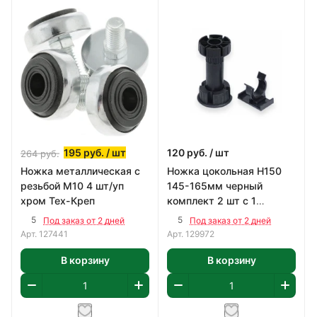
195
руб.
/ шт
120
руб.
/ шт
264
руб.
Ножка металлическая с
Ножка цокольная Н150
резьбой М10 4 шт/уп
145-165мм черный
хром Тех-Креп
комплект 2 шт с 1
клипсой Тех-Креп
5
5
Под заказ от 2 дней
Под заказ от 2 дней
Арт.
127441
Арт.
129972
В корзину
В корзину