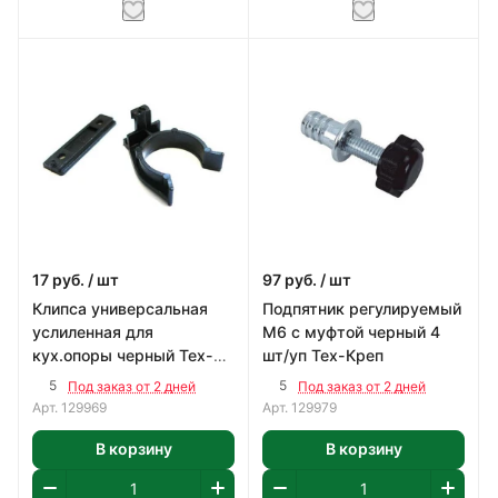
17
руб.
/ шт
97
руб.
/ шт
Клипса универсальная
Подпятник регулируемый
услиленная для
М6 с муфтой черный 4
кух.опоры черный Тех-
шт/уп Тех-Креп
Креп
5
5
Под заказ от 2 дней
Под заказ от 2 дней
Арт.
129969
Арт.
129979
В корзину
В корзину