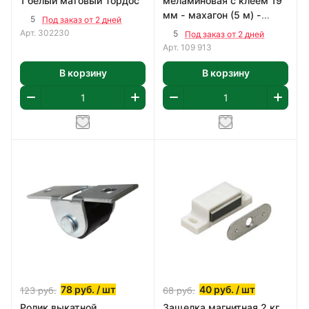
1 белый матовый Тордос
меламиновая с клеем 19
мм - махагон (5 м) -
5
Под заказ от 2 дней
пакет Tech-Krep109913
Арт.
302230
5
Под заказ от 2 дней
Арт.
109 913
В корзину
В корзину
78
руб.
/ шт
40
руб.
/ шт
123
руб.
68
руб.
Ролик выкатной
Защелка магнитная 2 кг