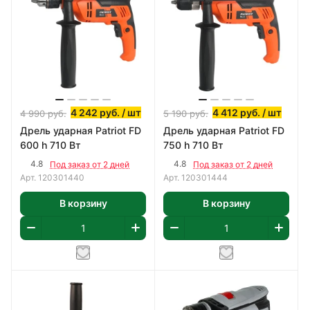
4 242
руб.
/ шт
4 412
руб.
/ шт
4 990
руб.
5 190
руб.
Дрель ударная Patriot FD
Дрель ударная Patriot FD
600 h 710 Вт
750 h 710 Вт
4.8
4.8
Под заказ от 2 дней
Под заказ от 2 дней
Арт.
120301440
Арт.
120301444
В корзину
В корзину