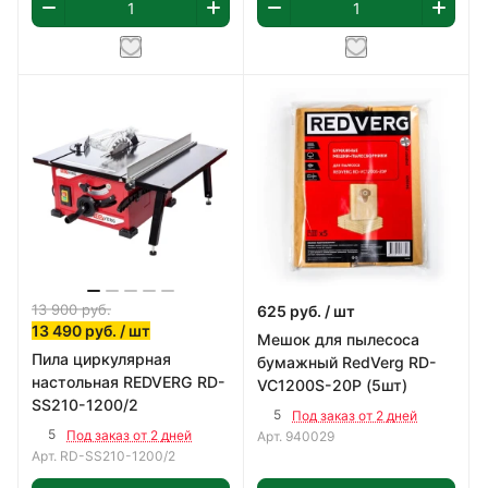
13 900
руб.
625
руб.
/ шт
13 490
руб.
/ шт
Мешок для пылесоса
Пила циркулярная
бумажный RedVerg RD-
настольная REDVERG RD-
VC1200S-20P (5шт)
SS210-1200/2
5
Под заказ от 2 дней
5
Под заказ от 2 дней
Арт.
940029
Арт.
RD-SS210-1200/2