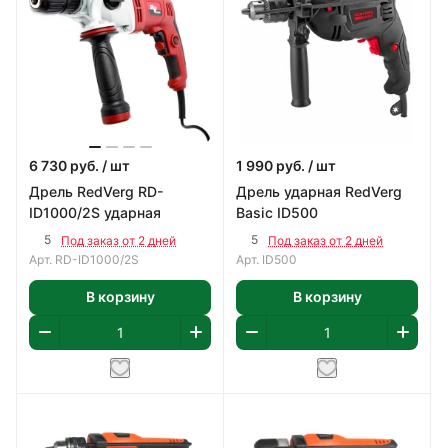
6 730
руб.
/ шт
1 990
руб.
/ шт
Дрель RedVerg RD-
Дрель ударная RedVerg
ID1000/2S ударная
Basic ID500
5
5
Под заказ от 2 дней
Под заказ от 2 дней
Арт.
RD-ID1000/2S
Арт.
ID500
В корзину
В корзину