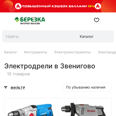
ПОВЫШЕННЫЙ КЭШБЭК БАЛЛАМИ
15%
Каталог
Каталог
Инструменты
Электроинструменты
Электрод
Электродрели в Звенигово
10 товаров
По убыванию наличия
ФИЛЬТР