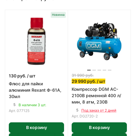
Новинка
31 990
руб.
130
руб.
/ шт
29 990
руб.
/ шт
Флюс для пайки
Компрессор DGM AC-
алюминия Rexant Ф-61А,
2100B ременной 400 л/
30мл
мин, 8 атм, 230В
5
В наличии 3 шт.
5
Под заказ от 2 дней
Арт.
077125
Арт.
DG2720-2
В корзину
В корзину