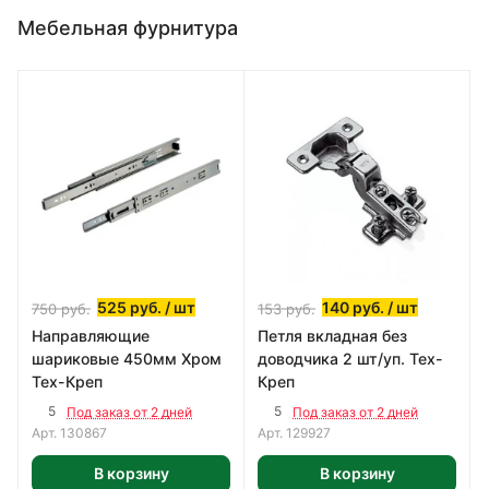
Мебельная фурнитура
525
руб.
/ шт
140
руб.
/ шт
750
руб.
153
руб.
Направляющие
Петля вкладная без
шариковые 450мм Хром
доводчика 2 шт/уп. Тех-
Тех-Креп
Креп
5
5
Под заказ от 2 дней
Под заказ от 2 дней
Арт.
130867
Арт.
129927
В корзину
В корзину