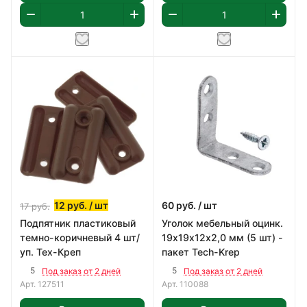
12
руб.
/ шт
60
руб.
/ шт
17
руб.
Подпятник пластиковый
Уголок мебельный оцинк.
темно-коричневый 4 шт/
19х19х12х2,0 мм (5 шт) -
уп. Тех-Креп
пакет Tech-Krep
5
5
Под заказ от 2 дней
Под заказ от 2 дней
Арт.
127511
Арт.
110088