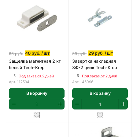
40
руб.
/ шт
29
руб.
/ шт
68
руб.
39
руб.
Защелка магнитная 2 кг
Завертка накладная
белый Tech-Krep
ЗФ-2 цинк Tech-Krep
5
5
Под заказ от 2 дней
Под заказ от 2 дней
Арт.
112594
Арт.
145096
В корзину
В корзину