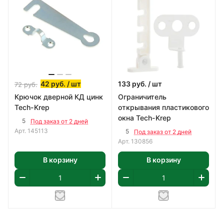
42
руб.
/ шт
133
руб.
/ шт
72
руб.
Крючок дверной КД цинк
Ограничитель
Tech-Krep
открывания пластикового
окна Tech-Krep
5
Под заказ от 2 дней
Арт.
145113
5
Под заказ от 2 дней
Арт.
130856
В корзину
В корзину