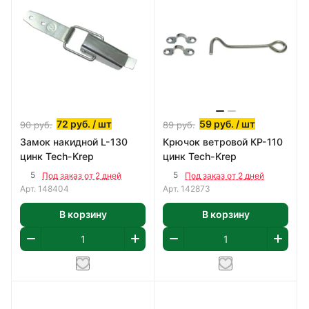
72
руб.
/ шт
59
руб.
/ шт
90
руб.
89
руб.
Замок накидной L-130
Крючок ветровой КР-110
цинк Tech-Krep
цинк Tech-Krep
5
5
Под заказ от 2 дней
Под заказ от 2 дней
Арт.
148404
Арт.
142873
В корзину
В корзину