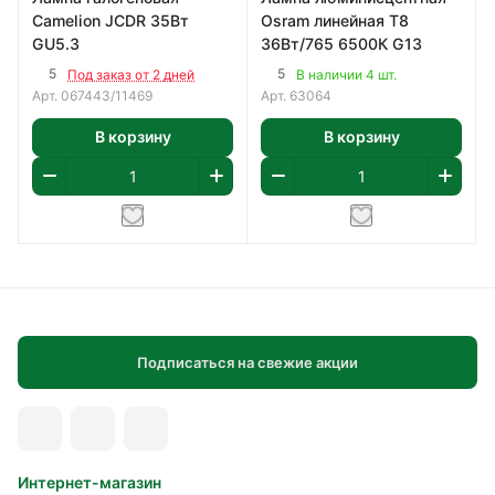
Camelion JCDR 35Вт
Osram линейная Т8
GU5.3
36Вт/765 6500К G13
5
5
Под заказ от 2 дней
В наличии 4 шт.
Арт.
067443/11469
Арт.
63064
В корзину
В корзину
Подписаться на свежие акции
Интернет-магазин