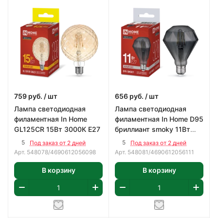
759
руб.
/ шт
656
руб.
/ шт
Лампа светодиодная
Лампа светодиодная
филаментная In Home
филаментная In Home D95
GL125CR 15Вт 3000К Е27
бриллиант smoky 11Вт
4000К Е27
5
5
Под заказ от 2 дней
Под заказ от 2 дней
Арт.
548078/4690612056098
Арт.
548081/4690612056111
В корзину
В корзину