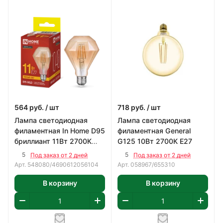
564
руб.
/ шт
718
руб.
/ шт
Лампа светодиодная
Лампа светодиодная
филаментная In Home D95
филаментная General
бриллиант 11Вт 2700К
G125 10Вт 2700К Е27
Е27
5
5
Под заказ от 2 дней
Под заказ от 2 дней
Арт.
548080/4690612056104
Арт.
058967/655310
В корзину
В корзину