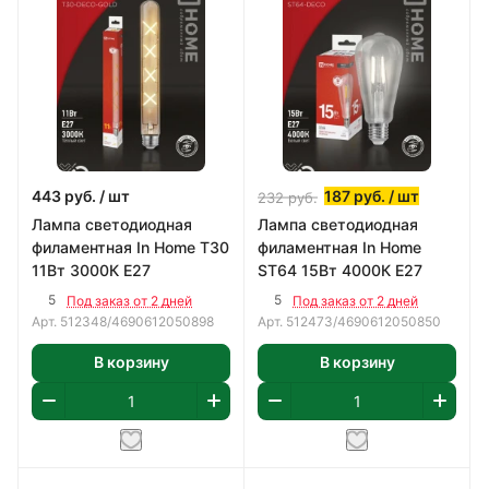
443
руб.
/ шт
187
руб.
/ шт
232
руб.
Лампа светодиодная
Лампа светодиодная
филаментная In Home T30
филаментная In Home
11Вт 3000К Е27
ST64 15Вт 4000К Е27
5
5
Под заказ от 2 дней
Под заказ от 2 дней
Арт.
512348/4690612050898
Арт.
512473/4690612050850
В корзину
В корзину