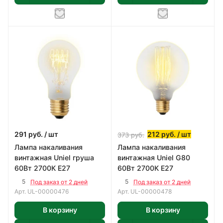
291
руб.
/ шт
212
руб.
/ шт
373
руб.
Лампа накаливания
Лампа накаливания
винтажная Uniel груша
винтажная Uniel G80
60Вт 2700К Е27
60Вт 2700К Е27
5
5
Под заказ от 2 дней
Под заказ от 2 дней
Арт.
UL-00000476
Арт.
UL-00000478
В корзину
В корзину