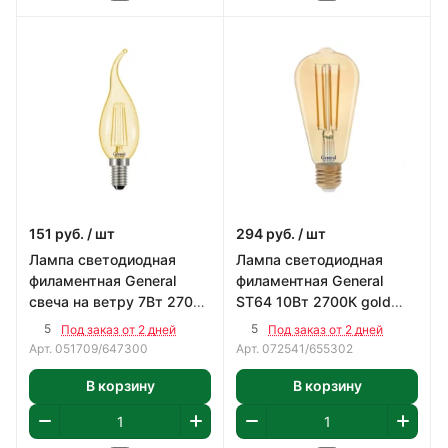
151
руб.
/ шт
294
руб.
/ шт
Лампа светодиодная
Лампа светодиодная
филаментная General
филаментная General
свеча на ветру 7Вт 2700К
ST64 10Вт 2700К gold
Е14
Е27
5
5
Под заказ от 2 дней
Под заказ от 2 дней
Арт.
051709/647300
Арт.
072541/655302
В корзину
В корзину