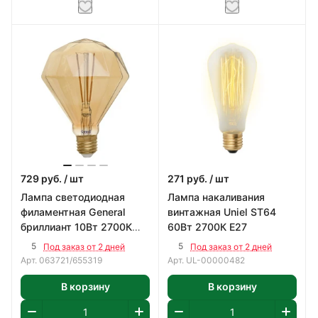
729
руб.
/ шт
271
руб.
/ шт
Лампа светодиодная
Лампа накаливания
филаментная General
винтажная Uniel ST64
бриллиант 10Вт 2700К
60Вт 2700К Е27
Е27
5
5
Под заказ от 2 дней
Под заказ от 2 дней
Арт.
063721/655319
Арт.
UL-00000482
В корзину
В корзину