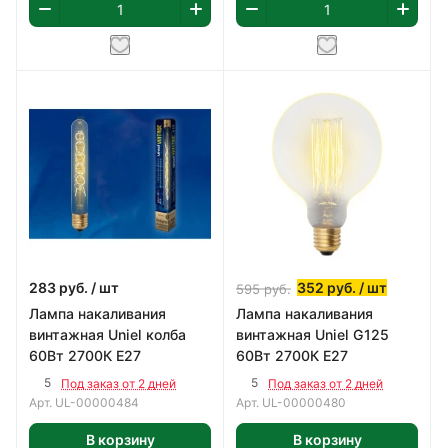
283
руб.
/ шт
352
руб.
/ шт
595
руб.
Лампа накаливания
Лампа накаливания
винтажная Uniel колба
винтажная Uniel G125
60Вт 2700К Е27
60Вт 2700К Е27
5
5
Под заказ от 2 дней
Под заказ от 2 дней
Арт.
UL-00000484
Арт.
UL-00000480
В корзину
В корзину