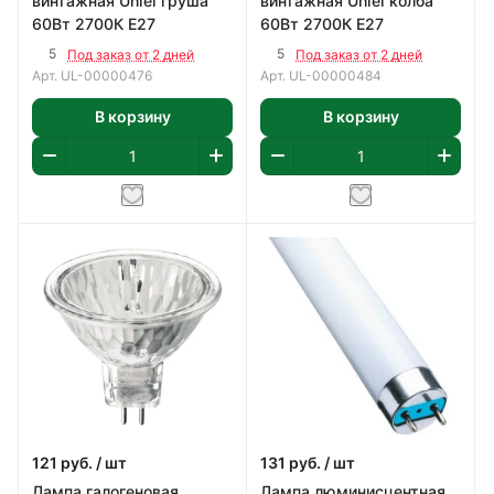
винтажная Uniel груша
винтажная Uniel колба
60Вт 2700К Е27
60Вт 2700К Е27
5
5
Под заказ от 2 дней
Под заказ от 2 дней
Арт.
UL-00000476
Арт.
UL-00000484
В корзину
В корзину
121
руб.
/ шт
131
руб.
/ шт
Лампа галогеновая
Лампа люминисцентная