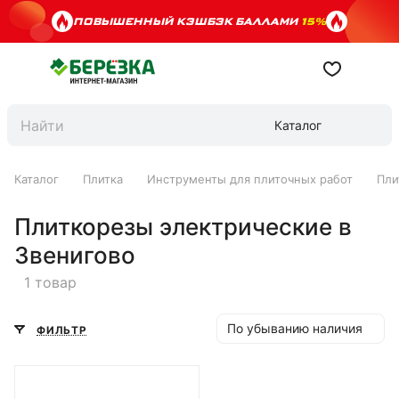
ПОВЫШЕННЫЙ КЭШБЭК БАЛЛАМИ
15%
Каталог
Каталог
Плитка
Инструменты для плиточных работ
Пли
Плиткорезы электрические в
Звенигово
1 товар
По убыванию наличия
ФИЛЬТР