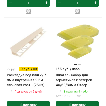
19
руб.
/ шт
155
руб.
/ набо
77
руб.
Раскладка под плитку 7-
Шпатель набор для
8мм внутренняя 2,5м
герметиков и затирок
слоновая кость (25шт)
40/60/80мм Стаер
MAXFlat
5
5
Под заказ от 2 дней
В наличии 4 набо.
Арт.
10155-H3_z01
В корзину
В корзину