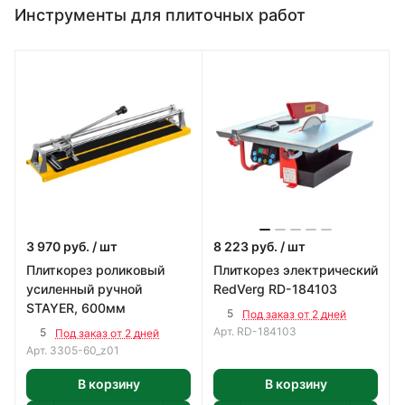
Инструменты для плиточных работ
3 970
руб.
/ шт
8 223
руб.
/ шт
Плиткорез роликовый
Плиткорез электрический
усиленный ручной
RedVerg RD-184103
STAYER, 600мм
5
Под заказ от 2 дней
Арт.
RD-184103
5
Под заказ от 2 дней
Арт.
3305-60_z01
В корзину
В корзину