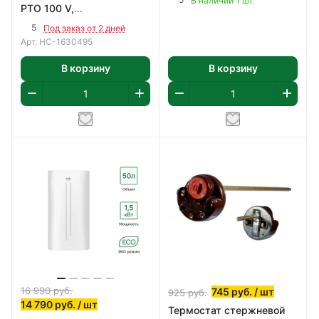
В наличии 1 шт.
PTO 100 V,
Стеклофарфор
5
Под заказ от 2 дней
Арт.
НС-1630495
В корзину
В корзину
16 990
руб.
745
руб.
/ шт
925
руб.
14 790
руб.
/ шт
Термостат стержневой