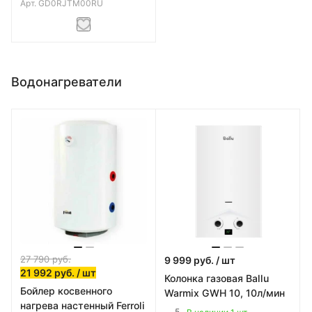
Арт.
GD0RJTM00RU
Водонагреватели
27 790
руб.
9 999
руб.
/ шт
21 992
руб.
/ шт
Колонка газовая Ballu
Бойлер косвенного
Warmix GWH 10, 10л/мин
нагрева настенный Ferroli
5