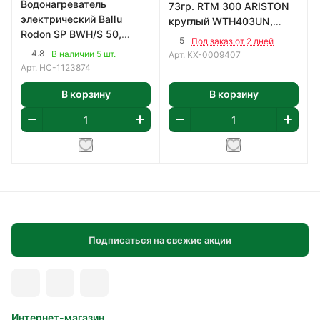
Водонагреватель
73гр. RTM 300 ARISTON
электрический Ballu
круглый WTH403UN,
Rodon SP BWH/S 50,
9407
5
Под заказ от 2 дней
Нерж. сталь
4.8
В наличии 5 шт.
Арт.
КХ-0009407
Арт.
НС-1123874
В корзину
В корзину
Подписаться на свежие акции
Интернет-магазин