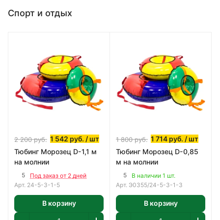
Спорт и отдых
1 542
руб.
/ шт
1 714
руб.
/ шт
2 200
руб.
1 800
руб.
Тюбинг Морозец D-1,1 м
Тюбинг Морозец D-0,85
на молнии
м на молнии
5
5
Под заказ от 2 дней
В наличии 1 шт.
Арт.
24-5-3-1-5
Арт.
Э0355/24-5-3-1-3
В корзину
В корзину