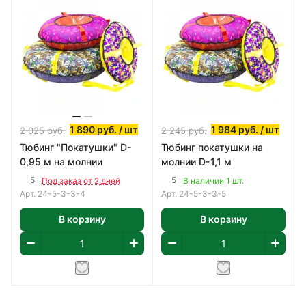
1 890
руб.
/ шт
1 984
руб.
/ шт
2 025
руб.
2 245
руб.
Тюбинг "Покатушки" D-
Тюбинг покатушки на
0,95 м на молнии
молнии D-1,1 м
5
5
Под заказ от 2 дней
В наличии 1 шт.
Арт.
24-5-3-3-4
Арт.
24-5-3-3-5
В корзину
В корзину