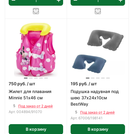
750
руб.
/ шт
195
руб.
/ шт
Жилет для плавания
Подушка надувная под
Minnie 51х46 см
шею 37х24x10см
BestWay
5
Под заказ от 2 дней
Арт.
004894/91070
5
Под заказ от 2 дней
Арт.
67006/198141
В корзину
В корзину