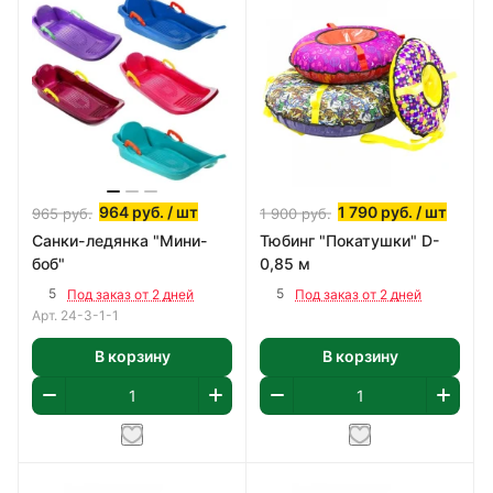
964
руб.
/ шт
1 790
руб.
/ шт
965
руб.
1 900
руб.
Санки-ледянка "Мини-
Тюбинг "Покатушки" D-
боб"
0,85 м
5
5
Под заказ от 2 дней
Под заказ от 2 дней
Арт.
24-3-1-1
В корзину
В корзину