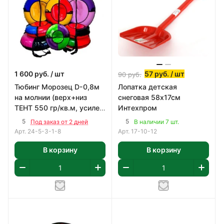
1 600
руб.
/ шт
57
руб.
/ шт
90
руб.
Тюбинг Морозец D-0,8м
Лопатка детская
на молнии (верх+низ
снеговая 58х17см
ТЕНТ 550 гр/кв.м, усилен
Интехпром
камера) НАГРУЗКА ДО 75
5
5
Под заказ от 2 дней
В наличии 7 шт.
кг
Арт.
24-5-3-1-8
Арт.
17-10-12
В корзину
В корзину