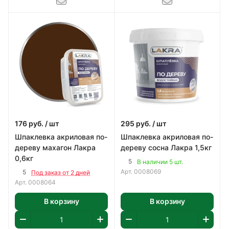
176
руб.
/ шт
295
руб.
/ шт
Шпаклевка акриловая по-
Шпаклевка акриловая по-
дереву махагон Лакра
дереву сосна Лакра 1,5кг
0,6кг
5
В наличии 5 шт.
Арт.
0008069
5
Под заказ от 2 дней
Арт.
0008064
В корзину
В корзину