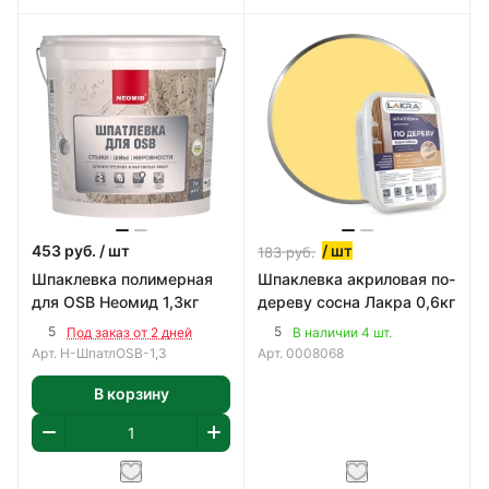
453
руб.
/ шт
/ шт
183
руб.
Шпаклевка полимерная
Шпаклевка акриловая по-
для OSB Неомид 1,3кг
дереву сосна Лакра 0,6кг
5
5
Под заказ от 2 дней
В наличии 4 шт.
Арт.
Н-ШпатлOSB-1,3
Арт.
0008068
В корзину